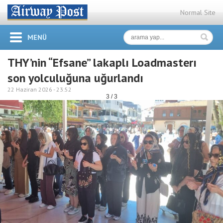
Normal Site
MENÜ
THY’nin “Efsane” lakaplı Loadmasterı
son yolculuğuna uğurlandı
22 Haziran 2026 -
23:52
3 / 3