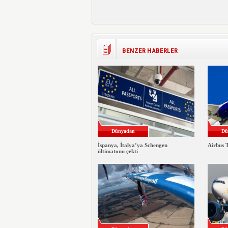
BENZER HABERLER
Dünyadan
Dü
İspanya, İtalya’ya Schengen
Airbus T
ültimatonu çekti