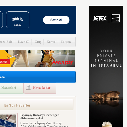
itene Ekle
Kayıt Ol
Giriş
Künye
İletişim
zda
 Manşetleri
Hava Radar
En Son Haberler
İspanya, İtalya’ya Schengen
ültimatonu çekti
Geçen hafta İspanya’nın Kuzey
Afrika’daki toprağı Ceuta’ya yaşana...