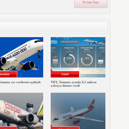
nyadan
Genel
emmuz ayı verilerini açıkladı
THY, Temmuz ayında 9,5 milyon
yolcuya hizmet verdi