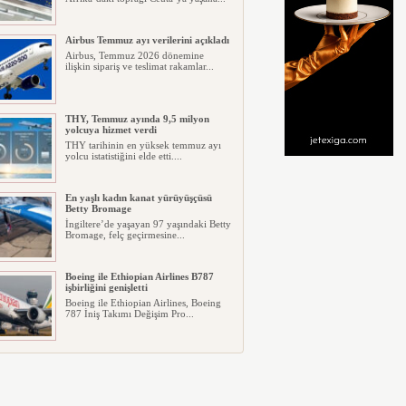
Airbus Temmuz ayı verilerini açıkladı
Airbus, Temmuz 2026 dönemine
ilişkin sipariş ve teslimat rakamlar...
THY, Temmuz ayında 9,5 milyon
yolcuya hizmet verdi
THY tarihinin en yüksek temmuz ayı
yolcu istatistiğini elde etti....
En yaşlı kadın kanat yürüyüşçüsü
Betty Bromage
İngiltere’de yaşayan 97 yaşındaki Betty
Bromage, felç geçirmesine...
Boeing ile Ethiopian Airlines B787
işbirliğini genişletti
Boeing ile Ethiopian Airlines, Boeing
787 İniş Takımı Değişim Pro...
A319 orman yangınlarında
kullanılacak
ABD merkezli havadan yangın
söndürme şirketi Neptune Aviation
Ser...