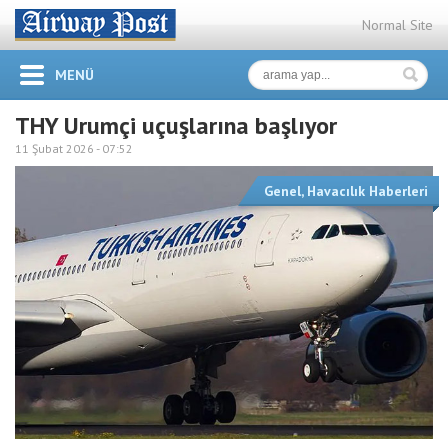
Normal Site
MENÜ
THY Urumçi uçuşlarına başlıyor
11 Şubat 2026 -
07:52
Genel
,
Havacılık Haberleri