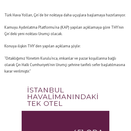
Türk Hava Yolları, Çin’de bir noktaya daha uçuşlara başlamaya hazırlanıyor.
Kamuyu Aydınlatma Platformu’na (KAP) yapılan açıklamaya göre THY’nin
Çin’deki yeni noktası Urumçi olacak.
Konuya ilişkin THY’den yapılan açıklama şöyle:
“Ortaklığımız Yönetim Kurulu’nca, imkanlar ve pazar koşullarına bağlı
olarak Çin Halk Cumhuriyeti’nin Urumçi şehrine tarifeli sefer başlatılmasına
karar verilmiştir.”