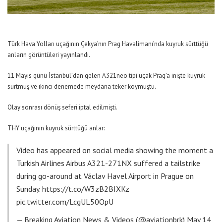
Türk Hava Yolları uçağının Çekya’nın Prag Havalimanı’nda kuyruk sürttüğü
anların görüntüleri yayınlandı.
11 Mayıs günü İstanbul’dan gelen A321neo tipi uçak Prag’a inişte kuyruk
sürtmüş ve ikinci denemede meydana teker koymuştu.
Olay sonrası dönüş seferi iptal edilmişti.
THY uçağının kuyruk sürttüğü anlar:
Video has appeared on social media showing the moment a
Turkish Airlines Airbus A321-271NX suffered a tailstrike
during go-around at Václav Havel Airport in Prague on
Sunday.
https://t.co/W3zB2BIXKz
pic.twitter.com/LcgUL50OpU
— Breaking Aviation News & Videos (@aviationbrk)
May 14,