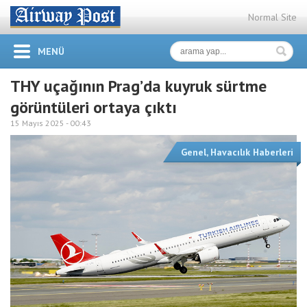
Normal Site
MENÜ
THY uçağının Prag’da kuyruk sürtme
görüntüleri ortaya çıktı
15 Mayıs 2025 -
00:43
Genel
,
Havacılık Haberleri