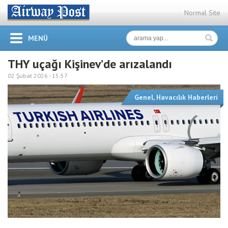
Normal Site
MENÜ
THY uçağı Kişinev’de arızalandı
02 Şubat 2026 -
15:57
Genel
,
Havacılık Haberleri