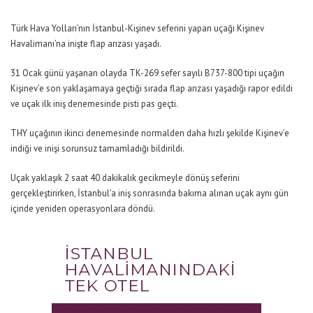
Türk Hava Yolları’nın İstanbul-Kişinev seferini yapan uçağı Kişinev
Havalimanı’na inişte flap arızası yaşadı.
31 Ocak günü yaşanan olayda TK-269 sefer sayılı B737-800 tipi uçağın
Kişinev’e son yaklaşamaya geçtiği sırada flap arızası yaşadığı rapor edildi
ve uçak ilk iniş denemesinde pisti pas geçti.
THY uçağının ikinci denemesinde normalden daha hızlı şekilde Kişinev’e
indiği ve inişi sorunsuz tamamladığı bildirildi.
Uçak yaklaşık 2 saat 40 dakikalık gecikmeyle dönüş seferini
gerçekleştirirken, İstanbul’a iniş sonrasında bakıma alınan uçak aynı gün
içinde yeniden operasyonlara döndü.