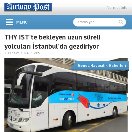
Normal Site
MENÜ
THY IST’te bekleyen uzun süreli
yolcuları İstanbul’da gezdiriyor
20 Kasım 2024 -
13:05
Genel
,
Havacılık Haberleri