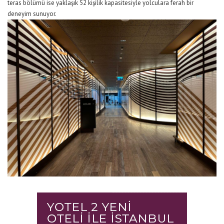
teras bölümü ise yaklaşık 52 kişilik kapasitesiyle
yolculara ferah bir
deneyim sunuyor.