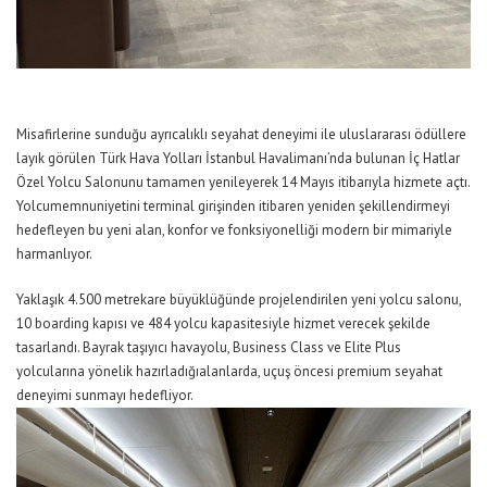
Misafirlerine sunduğu ayrıcalıklı seyahat deneyimi ile uluslararası ödüllere
layık görülen
Türk Hava Yolları
İstanbul Havalimanı’nda bulunan İç Hatlar
Özel Yolcu Salonunu tamamen yenileyerek 14 Mayıs itibarıyla hizmete açtı.
Yolcu
memnuniyetini terminal girişinden itibaren yeniden şekillendirmeyi
hedefleyen bu yeni alan, konfor ve fonksiyonelliği modern bir mimariyle
harmanlıyor
.
Yaklaşık 4
.
500 metrekare büyüklüğünde projelendirilen yeni
yolcu salonu
,
10
boarding
kapısı ve 484 yolcu kapasitesiyle hizmet verecek şekilde
tasarlandı.
Bayrak taşıyıcı havayolu,
Business Class ve Elite Plus
yolcularına yönelik hazırla
dığı
alan
larda
,
uçuş öncesi
premium
seyahat
deneyimi
sunmayı hedefliyor.