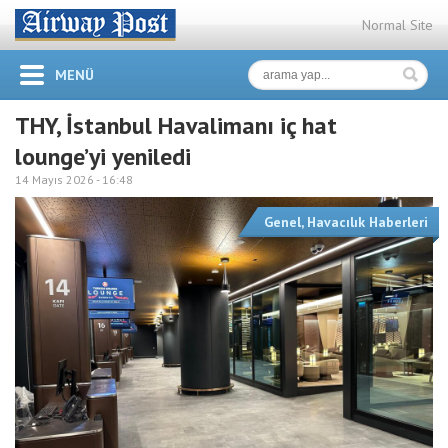
Normal Site
MENÜ
THY, İstanbul Havalimanı iç hat
lounge’yi yeniledi
14 Mayıs 2026 -
16:48
Genel
,
Havacılık Haberleri