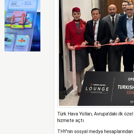
BA uçağında sarhoş yolcu ka
Türk Hava Yolları, Avrupa’daki ilk öz
hizmete açtı.
THY’nin sosyal medya hesaplarından k