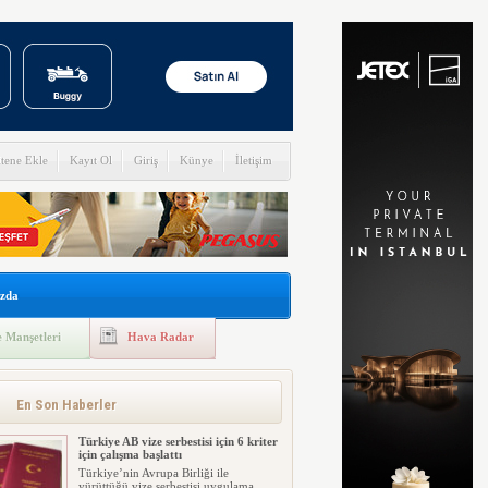
itene Ekle
Kayıt Ol
Giriş
Künye
İletişim
zda
 Manşetleri
Hava Radar
En Son Haberler
Türkiye AB vize serbestisi için 6 kriter
için çalışma başlattı
Türkiye’nin Avrupa Birliği ile
yürüttüğü vize serbestisi uygulama...