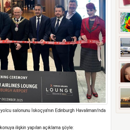
bin ekibiyle tartıştı
el yolcu salonunu İskoçya’nın Edinburgh Havalimanı’nda
onuya ilişkin yapılan açıklama şöyle: