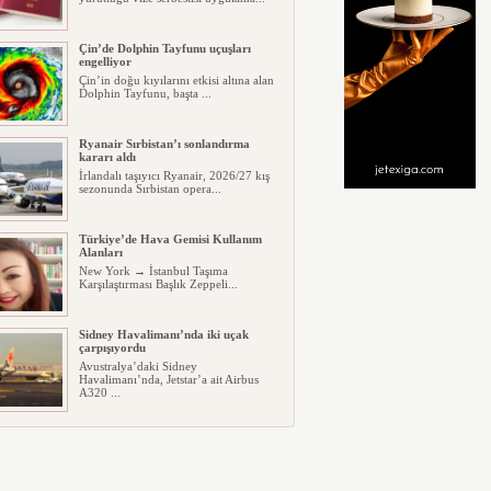
Çin’de Dolphin Tayfunu uçuşları
engelliyor
Çin’in doğu kıyılarını etkisi altına alan
Dolphin Tayfunu, başta ...
Ryanair Sırbistan’ı sonlandırma
kararı aldı
İrlandalı taşıyıcı Ryanair, 2026/27 kış
sezonunda Sırbistan opera...
Türkiye’de Hava Gemisi Kullanım
Alanları
New York → İstanbul Taşıma
Karşılaştırması Başlık Zeppeli...
Sidney Havalimanı’nda iki uçak
çarpışıyordu
Avustralya’daki Sidney
Havalimanı’nda, Jetstar’a ait Airbus
A320 ...
Cebu Pacific’in A321’i Filipinler’de
pistten çıktı
Filipinler’deki Butuan Bancasi
Havalimanı’nda, Cebu Pacific’e ait...