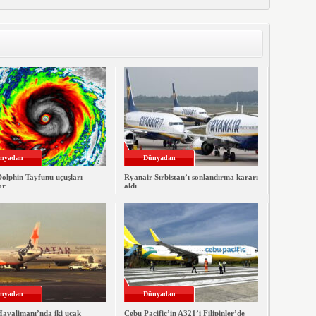
nyadan
Dünyadan
Dolphin Tayfunu uçuşları
Ryanair Sırbistan’ı sonlandırma kararı
or
aldı
nyadan
Dünyadan
Havalimanı’nda iki uçak
Cebu Pacific’in A321’i Filipinler’de