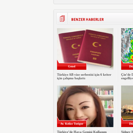
BENZER HABERLER
Genel
Dü
Türkiye AB vize serbestisi için 6 kriter
Çin’de 
için çalışma başlattı
engelliy
Av. Keiko Torigoe
Dü
Türkiye’de Hava Gemisi Kullanım
Sidney 