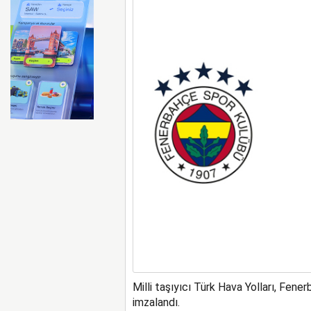
FAA Marine One helikopteri
Milli taşıyıcı Türk Hava Yolları, Fen
imzalandı.