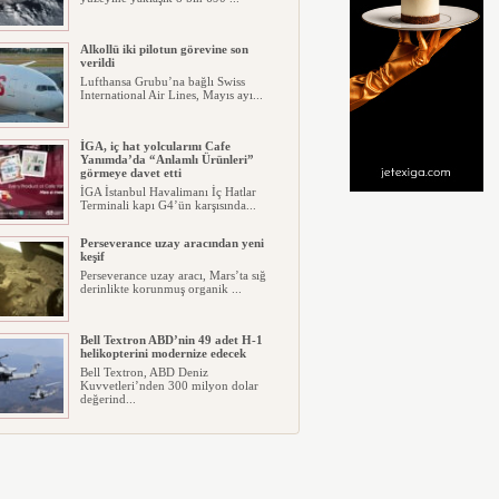
Alkollü iki pilotun görevine son
verildi
Lufthansa Grubu’na bağlı Swiss
International Air Lines, Mayıs ayı...
İGA, iç hat yolcularını Cafe
Yanımda’da “Anlamlı Ürünleri”
görmeye davet etti
İGA İstanbul Havalimanı İç Hatlar
Terminali kapı G4’ün karşısında...
Perseverance uzay aracından yeni
keşif
Perseverance uzay aracı, Mars’ta sığ
derinlikte korunmuş organik ...
Bell Textron ABD’nin 49 adet H-1
helikopterini modernize edecek
Bell Textron, ABD Deniz
Kuvvetleri’nden 300 milyon dolar
değerind...
Hitit Bilişim 500’de Sektörel Yazılım
Birincisi
Havacılık ve seyahat teknolojileri
alanında dünyanın en büyük şir...