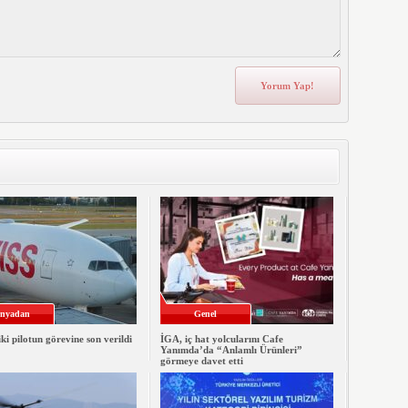
nyadan
Genel
iki pilotun görevine son verildi
İGA, iç hat yolcularını Cafe
Yanımda’da “Anlamlı Ürünleri”
görmeye davet etti