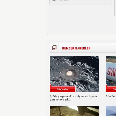
BENZER HABERLER
Dünyadan
Dü
Ay’da çarpışmadan sodyum ve lityum
Alkollü 
gazı ortaya çıktı