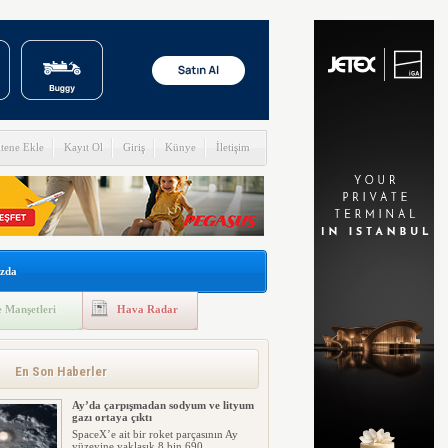
itene Ekle
Kayıt Ol
Giriş
Künye
İletişim
zda
 Manşetleri
Hava Radar
En Son Haberler
Ay’da çarpışmadan sodyum ve lityum
gazı ortaya çıktı
SpaceX’e ait bir roket parçasının Ay
yüzeyine yaklaşık 8 bin 690 ...