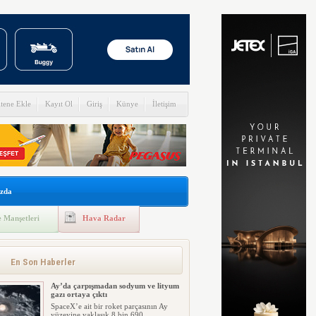
itene Ekle
Kayıt Ol
Giriş
Künye
İletişim
zda
 Manşetleri
Hava Radar
En Son Haberler
Ay’da çarpışmadan sodyum ve lityum
gazı ortaya çıktı
SpaceX’e ait bir roket parçasının Ay
yüzeyine yaklaşık 8 bin 690 ...