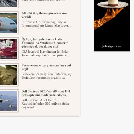
Alkollü iki pilotun görevine son
verildi
Lufthansa Grubu’na bağlı Swiss
International Air Lines, Mayıs ayı...
İGA, iç hat yolcularını Cafe
Yanımda’da “Anlamlı Ürünleri”
görmeye davet davet etti
İGA İstanbul Havalimanı İç Hatlar
Terminali kapı G4’ün karşısında...
Perseverance uzay aracından yeni
keşif
Perseverance uzay aracı, Mars’ta sığ
derinlikte korunmuş organik ...
Bell Textron ABD’nin 49 adet H-1
helikopterini modernize edecek
Bell Textron, ABD Deniz
Kuvvetleri’nden 300 milyon dolar
değerind...
Hitit Bilişim 500’de Sektörel Yazılım
Birincisi
Havacılık ve seyahat teknolojileri
alanında dünyanın en büyük şir...