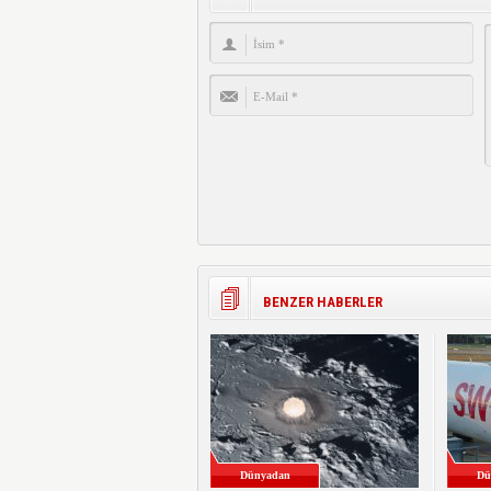
BENZER HABERLER
Dünyadan
Dü