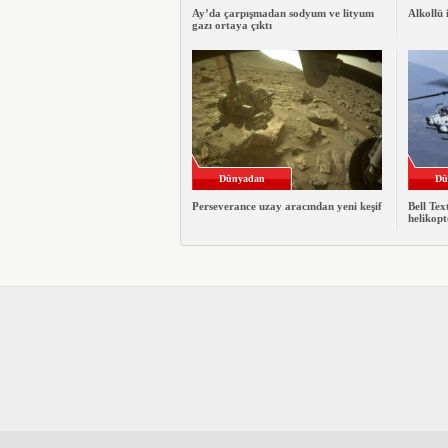
Ay’da çarpışmadan sodyum ve lityum
Alkollü 
gazı ortaya çıktı
Dünyadan
Dü
Perseverance uzay aracından yeni keşif
Bell Te
helikopt