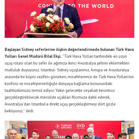
Başlayan Sidney seferlerine ilişkin değerlendirmede bulunan Türk Hava
Yolları Genel Müdürü Bilal Ekşi;
“
Türk Hava Yolları tarihindeki en uzun
uçuş rotası olan bu sefer ile ağımıza ikinci Avustralya şehrini eklemekten
mutluluk duyuyoruz. İstanbul- Sidney uçuşlarımız, Avrupa ve Avusturalya
arasında bir köprü vazifesi görürken, misafirlerimizi de Türk Hava Yolları’nın
konforu ve misafirperverliğiyle dünyaya bağlama konusundaki
taahhüdümüzü temsil ediyor. Yakın gelecekte seyahati kesintisiz
gerçekleştirebilecek menzilde uçakları filomuza dahil ederek,
Avustralya’dan İstanbul’a direkt uçuş gerçekleştirmeyi dört gözle
bekliyoruz.’’
dedi.