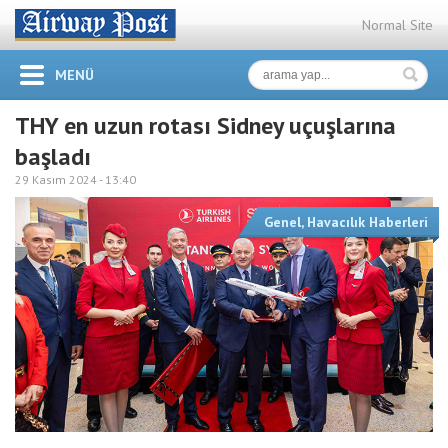
Normal Site
MENÜ
THY en uzun rotası Sidney uçuşlarına
başladı
29 Kasım 2024 -
13:40
Genel
,
Havacılık Haberleri