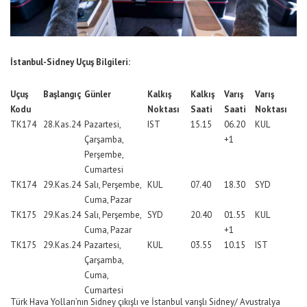
İstanbul-Sidney Uçuş Bilgileri:
Uçuş
Başlangıç
Günler
Kalkış
Kalkış
Varış
Varış
Kodu
Noktası
Saati
Saati
Noktası
TK174
28.Kas.24
Pazartesi,
IST
15.15
06.20
KUL
Çarşamba,
+1
Perşembe,
Cumartesi
TK174
29.Kas.24
Salı, Perşembe,
KUL
07.40
18.30
SYD
Cuma, Pazar
TK175
29.Kas.24
Salı, Perşembe,
SYD
20.40
01.55
KUL
Cuma, Pazar
+1
TK175
29.Kas.24
Pazartesi,
KUL
03.55
10.15
IST
Çarşamba,
Cuma,
Cumartesi
Türk Hava Yolları’nın Sidney çıkışlı ve İstanbul varışlı Sidney/ Avustralya