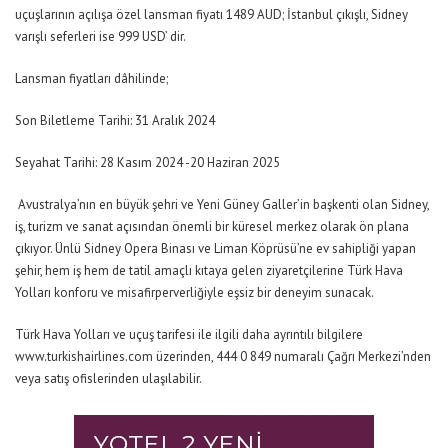
uçuşlarının açılışa özel lansman fiyatı 1489 AUD; İstanbul çıkışlı, Sidney
varışlı seferleri ise 999 USD’ dir.
Lansman fiyatları dâhilinde;
Son Biletleme Tarihi: 31 Aralık 2024
Seyahat Tarihi: 28 Kasım 2024 -20 Haziran 2025
Avustralya’nın en büyük şehri ve Yeni Güney Galler’in başkenti olan Sidney,
iş, turizm ve sanat açısından önemli bir küresel merkez olarak ön plana
çıkıyor. Ünlü Sidney Opera Binası ve Liman Köprüsü’ne ev sahipliği yapan
şehir, hem iş hem de tatil amaçlı kıtaya gelen ziyaretçilerine Türk Hava
Yolları konforu ve misafirperverliğiyle eşsiz bir deneyim sunacak.
Türk Hava Yolları ve uçuş tarifesi ile ilgili daha ayrıntılı bilgilere
www.turkishairlines.com
üzerinden, 444 0 849 numaralı Çağrı Merkezi’nden
veya satış ofislerinden ulaşılabilir.