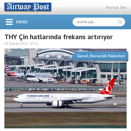
Normal Site
MENÜ
THY Çin hatlarında frekans artırıyor
03 Şubat 2026 -
07:51
Genel
,
Havacılık Haberleri