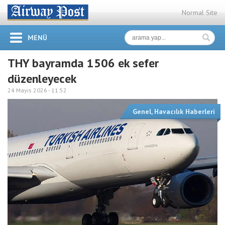
Normal Site
MENÜ
THY bayramda 1506 ek sefer
düzenleyecek
24 Mayıs 2026 -
11:52
Genel
,
Havacılık Haberleri