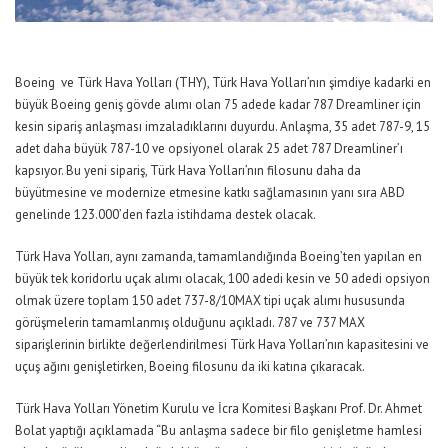
Boeing ve Türk Hava Yolları (THY), Türk Hava Yolları’nın şimdiye kadarki en
büyük Boeing geniş gövde alımı olan 75 adede kadar 787 Dreamliner için
kesin sipariş anlaşması imzaladıklarını duyurdu. Anlaşma, 35 adet 787-9, 15
adet daha büyük 787-10 ve opsiyonel olarak 25 adet 787 Dreamliner’ı
kapsıyor. Bu yeni sipariş, Türk Hava Yolları’nın filosunu daha da
büyütmesine ve modernize etmesine katkı sağlamasının yanı sıra ABD
genelinde 123.000’den fazla istihdama destek olacak.
Türk Hava Yolları, aynı zamanda, tamamlandığında Boeing’ten yapılan en
büyük tek koridorlu uçak alımı olacak, 100 adedi kesin ve 50 adedi opsiyon
olmak üzere toplam 150 adet 737-8/10MAX tipi uçak alımı hususunda
görüşmelerin tamamlanmış olduğunu açıkladı. 787 ve 737 MAX
siparişlerinin birlikte değerlendirilmesi Türk Hava Yolları’nın kapasitesini ve
uçuş ağını genişletirken, Boeing filosunu da iki katına çıkaracak.
Türk Hava Yolları Yönetim Kurulu ve İcra Komitesi Başkanı Prof. Dr. Ahmet
Bolat yaptığı açıklamada “Bu anlaşma sadece bir filo genişletme hamlesi