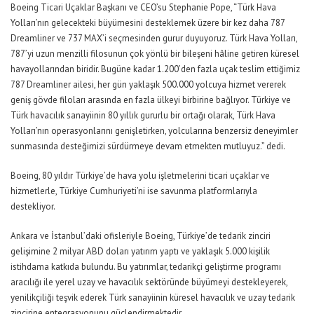
Boeing Ticari Uçaklar Başkanı ve CEO’su Stephanie Pope, “Türk Hava
Yolları’nın gelecekteki büyümesini desteklemek üzere bir kez daha 787
Dreamliner ve 737 MAX’i seçmesinden gurur duyuyoruz. Türk Hava Yolları,
787’yi uzun menzilli filosunun çok yönlü bir bileşeni hâline getiren küresel
havayollarından biridir. Bugüne kadar 1.200’den fazla uçak teslim ettiğimiz
787 Dreamliner ailesi, her gün yaklaşık 500.000 yolcuya hizmet vererek
geniş gövde filoları arasında en fazla ülkeyi birbirine bağlıyor. Türkiye ve
Türk havacılık sanayiinin 80 yıllık gururlu bir ortağı olarak, Türk Hava
Yolları’nın operasyonlarını genişletirken, yolcularına benzersiz deneyimler
sunmasında desteğimizi sürdürmeye devam etmekten mutluyuz.” dedi.
Boeing, 80 yıldır Türkiye’de hava yolu işletmelerini ticari uçaklar ve
hizmetlerle, Türkiye Cumhuriyeti’ni ise savunma platformlarıyla
destekliyor.
Ankara ve İstanbul’daki ofisleriyle Boeing, Türkiye’de tedarik zinciri
gelişimine 2 milyar ABD doları yatırım yaptı ve yaklaşık 5.000 kişilik
istihdama katkıda bulundu. Bu yatırımlar, tedarikçi geliştirme programı
aracılığı ile yerel uzay ve havacılık sektöründe büyümeyi destekleyerek,
yenilikçiliği teşvik ederek Türk sanayiinin küresel havacılık ve uzay tedarik
zincirine entegrasyonunu güçlendirmektedir.