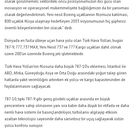
olarak görülmemeli; sektördeki öncü pozisyonumuzun itici gücü olan
inovasyon ve operasyonel mükemmeliyete bağlılığımızın da bir yansıması
olarak değerlendirilmeli. Yeni nesil Boeing uçaklarının filomuza katılması,
800 uçaklık filoya ulaşmayı hedefleyen 2033 vizyonumuzun hiç şüphesiz
önemli bileşenlerinden biri olacak.” dedi.
Dünyada en fazla ülkeye uçan hava yolu olan Türk Hava Yolları, bugün
787-9, 777, 737 MAX, Yeni Nesil 737 ve 777 Kargo uçakları dahil olmak
üzere 200’ün üzerinde Boeing jeti işletmektedir.
Türk Hava Yolları’nın filosuna daha büyük 787-10’u eklemesi, İstanbul ile
ABD, Afrika, Güneydoğu Asya ve Orta Doğu arasındaki yoğun talep gören
hatlarda yakıt verimliliğini artırırken ek yolcu ve kargo kapasitesinden de
faydalanmasını sağlayacak.
787-10, tıpkı 787-9 gibi geniş gövdeli uçaklar arasında en büyük
pencerelere sahip olmasının yanı sıra kabin daha düşük bir irtifada ve daha
nemli hava sistemi ile basınçlandırılıyor, türbülansı algılayıp etkisini
azaltan teknolojisi sayesinde daha sarsıntısız bir uçuş sağlayarak üstün
yolcu konforu sunuyor.