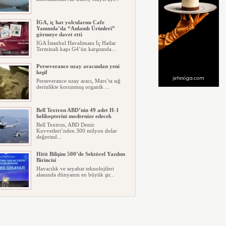
İGA, iç hat yolcularını Cafe
Yanımda’da “Anlamlı Ürünleri”
görmeye davet etti
İGA İstanbul Havalimanı İç Hatlar
Terminali kapı G4’ün karşısında...
Perseverance uzay aracından yeni
keşif
Perseverance uzay aracı, Mars’ta sığ
derinlikte korunmuş organik ...
Bell Textron ABD’nin 49 adet H-1
helikopterini modernize edecek
Bell Textron, ABD Deniz
Kuvvetleri’nden 300 milyon dolar
değerind...
Hitit Bilişim 500’de Sektörel Yazılım
Birincisi
Havacılık ve seyahat teknolojileri
alanında dünyanın en büyük şir...
İberia Havayolu 12 Ağustos’ta özel
uçuş yapacak
Iberia, 12 Ağustos 2026’da
gerçekleşecek tam Güneş tutulmasını
10...