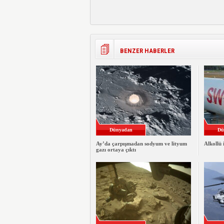
BENZER HABERLER
Dünyadan
Dü
Ay’da çarpışmadan sodyum ve lityum
Alkollü 
gazı ortaya çıktı