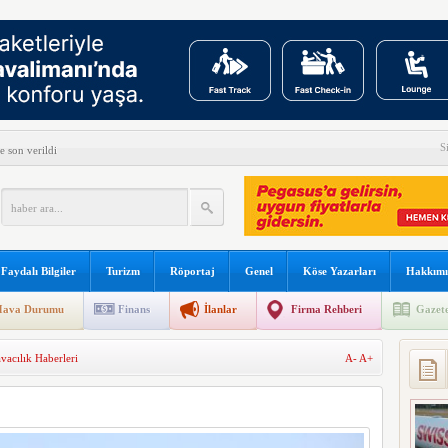
ve lityum gazı ortaya çıktı
S
e son verildi
fe Yanımda’da “Anlamlı Ürünleri” görmeye davet etti
n yeni keşif
det H-1 helikopterini modernize edecek
Faydalı Bilgiler
Turizm
Röportaj
Genel
Köse Yazarları
Hakkımı
el Yazılım Birincisi
ava Durumu
Finans
İlanlar
Firma Rehberi
Gazete
s’ta özel uçuş yapacak
vacılık Haberleri
A-
A+
 açıkladı
reve gidiyor
ne soruşturma başlattı