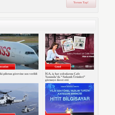
nyadan
Genel
iki pilotun görevine son verildi
İGA, iç hat yolcularını Cafe
Yanımda’da “Anlamlı Ürünleri”
görmeye davet etti