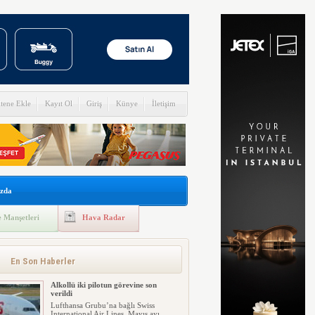
itene Ekle
Kayıt Ol
Giriş
Künye
İletişim
zda
 Manşetleri
Hava Radar
Ay’da çarpışmadan sodyum ve lityum
gazı ortaya çıktı
SpaceX’e ait bir roket parçasının Ay
yüzeyine yaklaşık 8 bin 690 ...
En Son Haberler
Alkollü iki pilotun görevine son
verildi
Lufthansa Grubu’na bağlı Swiss
International Air Lines, Mayıs ayı...