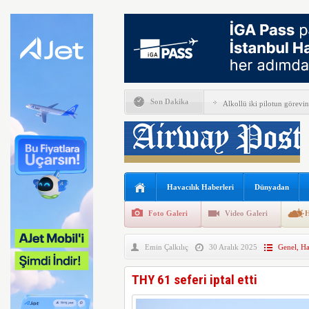
Ay’da çarpışmadan sodyum 
Son Dakika
Alkollü iki pilotun görevin
İGA, iç hat yolcularını Ca
Perseverance uzay aracında
Bell Textron ABD’nin 49 a
Havacılık Haberleri
Dünyadan
Hitit Bilişim 500’de Sektör
Foto Galeri
Video Galeri
H
İberia Havayolu 12 Ağusto
Emin Çalkılıç
30 Aralık 2025
Genel
,
Ha
SpaceX ilk çeyrek verlerini
EasyJet kabin memurları g
THY 61 seferi iptal etti
FAA Marine One helikopteri