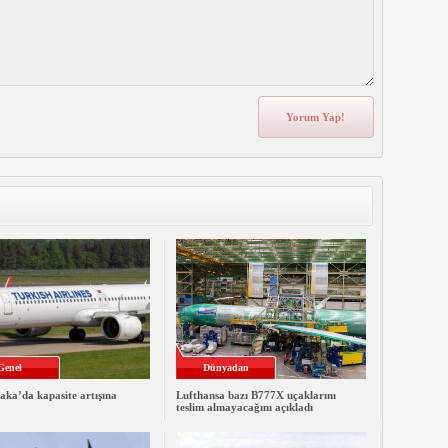
Genel
Dünyadan
ka’da kapasite artışına
Lufthansa bazı B777X uçaklarını
teslim almayacağını açıkladı