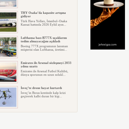
THY Osaka’da kapasite artışına
gidiyor
Türk Hava Yolları, İstanbul–Osaka
Kansai hattında 2026 Eylül ayın...
Lufthansa bazı B777X uçaklarını
teslim almayacağını açıkladı
Boeing 777X programının lansman
müşterisi olan Lufthansa, üretimi...
Emirates ile Arsenal sözleşmeyi 2033
yılına uzattı
Emirates ile Arsenal Futbol Kulübü,
dünya sporunun en uzun solukl...
İsveç’te drone hayat kurtardı
İsveç’in Boras kentinde kalp krizi
geçirerek kalbi duran bir kişi...
Ryanair kış sezonunda Fas’ta rekor
kapasite artıracak
Ryanair, 2026/27 kış sezonunda Fas
için tarihinin en büyük uçuş p...