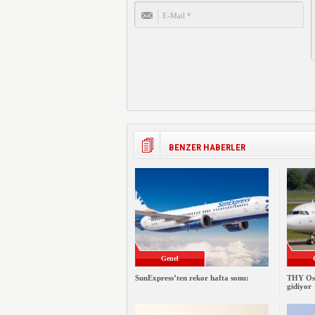
BENZER HABERLER
Genel
SunExpress’ten rekor hafta sonu:
THY Osa
gidiyor