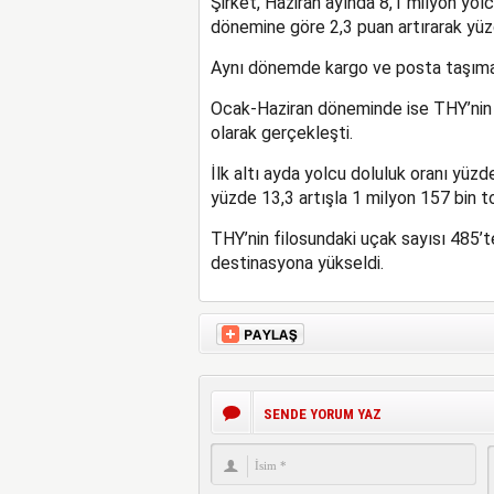
Şirket, Haziran ayında 8,1 milyon yolc
dönemine göre 2,3 puan artırarak yüzd
Aynı dönemde kargo ve posta taşımacıl
Ocak-Haziran döneminde ise THY’nin t
olarak gerçekleşti.
İlk altı ayda yolcu doluluk oranı yüzd
yüzde 13,3 artışla 1 milyon 157 bin to
THY’nin filosundaki uçak sayısı 485’
destinasyona yükseldi.
SENDE YORUM YAZ