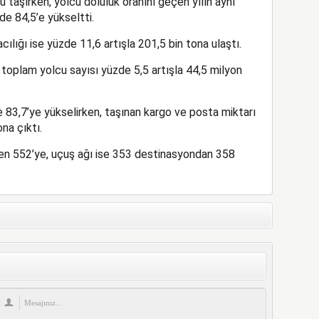
u taşırken, yolcu doluluk oranını geçen yılın aynı
e 84,5’e yükseltti.
ığı ise yüzde 11,6 artışla 201,5 bin tona ulaştı.
oplam yolcu sayısı yüzde 5,5 artışla 44,5 milyon
e 83,7’ye yükselirken, taşınan kargo ve posta miktarı
na çıktı.
ten 552’ye, uçuş ağı ise 353 destinasyondan 358