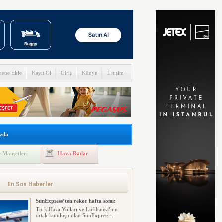
itene Ekle
Kayıt Ol
Giriş
Künye
İletişim
zda
 Manşetleri
Hava Radar
En Son Haberler
SunExpress’ten rekor hafta sonu:
Türk Hava Yolları ve Lufthansa’nın
ortak kuruluşu olan SunExpress...