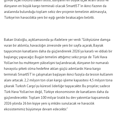
gövde uçak motoru bakım tesisi, dünyanın en büyük uçak ikram tesisi ve
dünyanın en büyük kargo terminali olacak SmartIST’in ikinci fazının da
aralarında bulunduğu toplam sekiz dev projenin temelinin atılmasıyla,
Türkiye’nin havacılıkta yeni bir eşiği geride bırakacağını belirtti.
Bakan Uraloğlu, açıklamasında şu ifadelere yer verdi:
“Gökyüzüne damga
vuran bir atılımla, havacılığın zirvesinde yeni bir sayfa açarak, Bayrak
taşıyıcımızın kanatlarını daha da güçlendirerek 2026’ya kararlı ve iddialı bir
başlangıç yapacağız. Bugün temelini attığımız sekiz proje de Türk Hava
Yolları’nın bu muhteşem yükselişini taçlandıracak, dünyanın bir numaralı
havayolu şirketi olma hedefine atılan güçlü adımlardır. Hava kargo
terminali SmartIST’in çalışmaları başlayan ikinci fazıyla da tesisin kullanım
alanı artacak. 2,2 milyon ton olan kargo işleme kapasitesi 4,5 milyon tona
çıkarak Turkish Cargo’yu küresel liderliğe taşıyacaktır. Bu projeler, sadece
Türk Hava Yolları’nın değil, Türkiye ekonomisinin de kanatlarını daha da
güçlendirecektir. Toplam 100 milyar liralık bu dev yatırımlar kapsamında
2026 yılında 26 bin kişiye yeni iş imkânı sunulacak ve havacılık
ekosistemimiz büyümeye devam edecektir.”