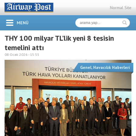
Normal Site
MENÜ
THY 100 milyar TL’lik yeni 8 tesisin
temelini attı
08 Ocak 2026 -
15:55
Genel
,
Havacılık Haberleri