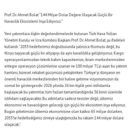
Prof. Dr. Ahmet Bolat “144 Milyar Dolar Değere Ulaşacak Güçlü Bir
Havacılık Ekosistemi İnşa Ediyoruz.”
Yeni yatırımlara ilişkin değerlendirmelerde bulunan Türk Hava Yolları
Yönetim Kurulu ve İcra Komitesi Başkanı Prof. Dr. Ahmet Bolat, şu ifadeleri
kullandı:
“2033 hedeflerimiz doğrultusunda yalnızca filomuzu değil, bu
filoyu taşıyacak güçlü bir altyapıyı da aynı kararlılıkla geliştiriyoruz. Kargo
operasyonlarımızdan teknik bakım kapasitemize, ikram merkezlerimizden
entegre operasyon çözümlerine uzanan ve 100 milyar TL’yi aşan bu yatırım
hamlesi, küresel rekabet gücümüzü pekiştirirken Türkiye’yi dünyanın en
önemli havacılık merkezlerinden biri haline getirme vizyonumuzun da
somut bir göstergesidir. 2026 yılında 26 bin kişilik yeni istihdamla
başlayacak bu yatırımlar, tüm fazları tamamlandığında 36 binin üzerinde
istihdam sağlayacaktır. Bu adımlarla sadece tesisler değil, ülkemiz
ekonomisi ve havacılığının geleceği için güçlü bir ekosistem inşa ediyoruz.
Bugün şirketimizin ülkemiz ekonomisine olan katkısı 65 milyar dolarken,
2033’te hedeflediğimiz zirveye ulaştığımızda bu rakam 144 milyar dolara
ulaşacak.”