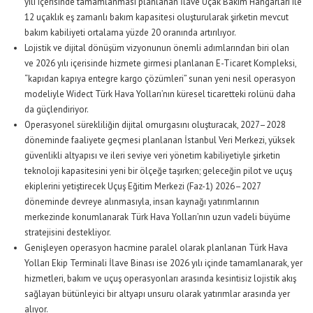
yılı içerisinde tamamlanması planlanan İlave Uçak Bakım Hangarları ile
12 uçaklık eş zamanlı bakım kapasitesi oluşturularak şirketin mevcut
bakım kabiliyeti ortalama yüzde 20 oranında artırılıyor.
Lojistik ve dijital dönüşüm vizyonunun önemli adımlarından biri olan
ve 2026 yılı içerisinde hizmete girmesi planlanan E-Ticaret Kompleksi,
“kapıdan kapıya entegre kargo çözümleri” sunan yeni nesil operasyon
modeliyle Widect Türk Hava Yolları’nın küresel ticaretteki rolünü daha
da güçlendiriyor.
Operasyonel sürekliliğin dijital omurgasını oluşturacak, 2027–2028
döneminde faaliyete geçmesi planlanan İstanbul Veri Merkezi, yüksek
güvenlikli altyapısı ve ileri seviye veri yönetim kabiliyetiyle şirketin
teknoloji kapasitesini yeni bir ölçeğe taşırken; geleceğin pilot ve uçuş
ekiplerini yetiştirecek Uçuş Eğitim Merkezi (Faz-1) 2026–2027
döneminde devreye alınmasıyla, insan kaynağı yatırımlarının
merkezinde konumlanarak Türk Hava Yolları’nın uzun vadeli büyüme
stratejisini destekliyor.
Genişleyen operasyon hacmine paralel olarak planlanan Türk Hava
Yolları Ekip Terminali İlave Binası ise 2026 yılı içinde tamamlanarak, yer
hizmetleri, bakım ve uçuş operasyonları arasında kesintisiz lojistik akış
sağlayan bütünleyici bir altyapı unsuru olarak yatırımlar arasında yer
alıyor.