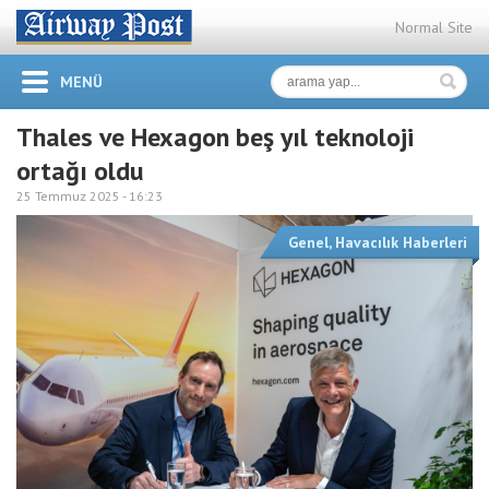
Normal Site
MENÜ
Thales ve Hexagon beş yıl teknoloji
ortağı oldu
25 Temmuz 2025 -
16:23
Genel
,
Havacılık Haberleri