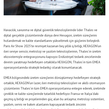
Havacılık, savunma ve dijital güvenlik teknolojilerinde lider Thales ve
dijital gerçeklik çözümlerinde dünya devi Hexagon, üretim süreçlerini
hızlandırmak ve kalite standartlarını yükseltmek için güçlerini birleştirdi.
Paris Air Show 2025’te resmiyet kazanan beş yıllık iş birliği, HEXAGON’un
ileri seviye sensör, metrolo
j
i ve yazılım teknolojilerinin, Thales’in üretim
ekosistemiyle entegrasyonunu kapsıyor. Endüstriyel tedarik zincirlerinde
devrim yaratmayı hedefleyen ortaklıkla HEXAGON, Thales’in tüm EMEA
operasyonlarında stratejik tedarikçi olarak konumlanacak
.
EMEA bölgesindeki üretim süreçlerini dönüştürmeyi hedefleyen stratejik
ortaklık,
HEXAGON’un
lazer, ileri metroloji teknolojileri ve akıllı otomasyon
çözümlerini Thales’in tüm EMEA operasyonlarına entegre ederek, üretimde
çeviklik ve kalite süreçlerinde tutarlılık hedefliyor. Fransa ve İtalya’daki
geçmiş iş birliği ve projelerinden güç alan bu anlaşma; metrolo
j
i sistemleri,
yazılım, servis ve bakım alanlarını kapsayarak tedarik zincirini