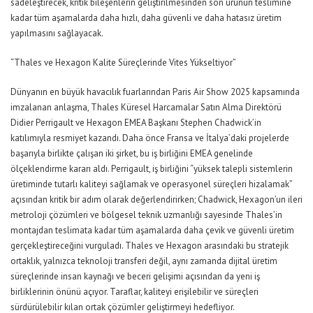
sadeleştirecek, kritik bileşenlerin geliştirilmesinden son ürünün teslimine
kadar tüm aşamalarda daha hızlı, daha güvenli ve daha hatasız üretim
yapılmasını sağlayacak
.
“
Thales ve
Hexagon
Kalite Süreçlerinde Vites Yükseltiyor
”
Dünyanın en büyük havacılık fuarlarından
Paris
Air
Show 2025 kapsamında
imzalanan anlaşma,
Thales Küresel Harcamalar Satın Alma Direktörü
Didier
Perrigault
ve
Hexagon
EMEA Başkanı Stephen
Chadwick
’in
katılımıyla resmiyet kazandı. Daha önce Fransa ve İtalya’daki projelerde
başarıyla birlikte çalışan iki şirket, bu iş birliğini EMEA genelinde
ölçeklendirme kararı aldı.
Perrigault
, iş birliğini “yüksek talepli sistemlerin
üretiminde tutarlı kaliteyi sağlamak ve operasyonel süreçleri hizalamak”
açısından kritik bir adım olarak değerlendirirken;
Chadwick
,
Hexagon’un
ileri
metroloji çözümleri ve
bölgesel teknik
uzmanlığı sayesinde Thales’in
montajdan teslimata kadar tüm aşamalarda daha çevik ve güvenli üretim
gerçekleştireceğini vurguladı
.
Thales ve
Hexagon
arasındaki bu stratejik
ortaklık, yalnızca teknoloji transferi değil, aynı zamanda dijital üretim
süreçlerinde insan kaynağı ve beceri gelişimi açısından da yeni iş
birliklerinin önünü açıyor. Taraflar, kaliteyi erişilebilir ve süreçleri
sürdürülebilir kılan ortak çözümler geliştirmeyi hedefliyor.