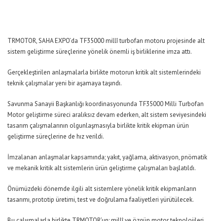
TRMOTOR, SAHA EXPO’da TF35000 millî turbofan motoru projesinde alt
sistem geliştirme süreçlerine yönelik önemli iş birliklerine imza attı.
Gerçekleştirilen anlaşmalarla birlikte motorun kritik alt sistemlerindeki
teknik çalışmalar yeni bir aşamaya taşındı.
Savunma Sanayii Başkanlığı koordinasyonunda TF35000 Milli Turbofan
Motor geliştirme süreci aralıksız devam ederken, alt sistem seviyesindeki
tasarım çalışmalarının olgunlaşmasıyla birlikte kritik ekipman ürün
geliştirme süreçlerine de hız verildi.
İmzalanan anlaşmalar kapsamında; yakıt, yağlama, aktivasyon, pnömatik
ve mekanik kritik alt sistemlerin ürün geliştirme çalışmaları başlatıldı.
Önümüzdeki dönemde ilgili alt sistemlere yönelik kritik ekipmanların
tasarımı, prototip üretimi, test ve doğrulama faaliyetleri yürütülecek.
Bu çalışmalarla birlikte TRMOTOR’un; millî ve özgün motor teknolojileri