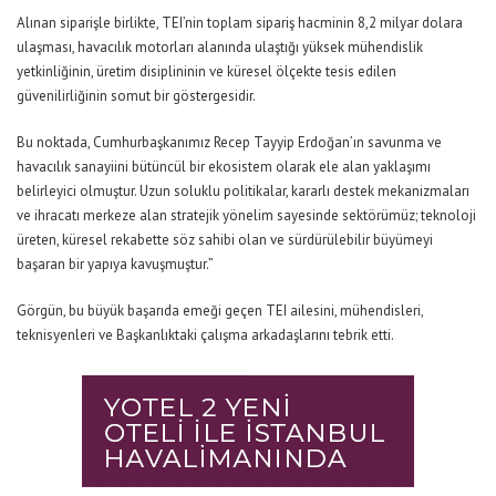
Alınan siparişle birlikte, TEI’nin toplam sipariş hacminin 8,2 milyar dolara
ulaşması, havacılık motorları alanında ulaştığı yüksek mühendislik
yetkinliğinin, üretim disiplininin ve küresel ölçekte tesis edilen
güvenilirliğinin somut bir göstergesidir.
Bu noktada, Cumhurbaşkanımız Recep Tayyip Erdoğan’ın savunma ve
havacılık sanayiini bütüncül bir ekosistem olarak ele alan yaklaşımı
belirleyici olmuştur. Uzun soluklu politikalar, kararlı destek mekanizmaları
ve ihracatı merkeze alan stratejik yönelim sayesinde sektörümüz; teknoloji
üreten, küresel rekabette söz sahibi olan ve sürdürülebilir büyümeyi
başaran bir yapıya kavuşmuştur.”
Görgün, bu büyük başarıda emeği geçen TEI ailesini, mühendisleri,
teknisyenleri ve Başkanlıktaki çalışma arkadaşlarını tebrik etti.