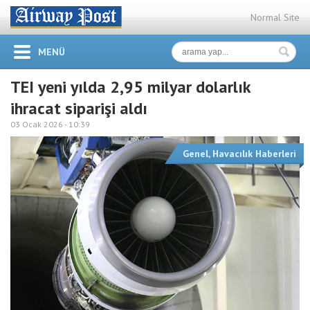
Normal Site
MENÜ
TEI yeni yılda 2,95 milyar dolarlık
ihracat siparişi aldı
03 Ocak 2026 -
10:39
Genel
,
Havacılık Haberleri