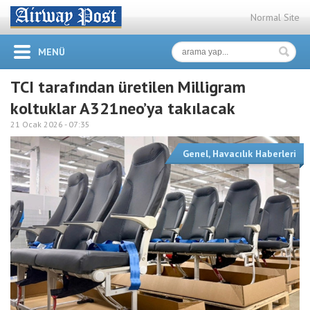
Normal Site
MENÜ
TCI tarafından üretilen Milligram
koltuklar A321neo’ya takılacak
21 Ocak 2026 -
07:35
Genel
,
Havacılık Haberleri