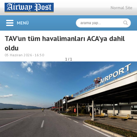
Normal Site
MENÜ
TAV’un tüm havalimanları ACA’ya dahil
oldu
05 Haziran 2026 -
16:50
1 / 1