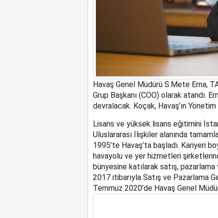
Havaş Genel Müdürü
S.
Mete
Erna, T
Grup Başkanı
(COO) olarak atandı.
Er
devralacak. Koçak, Havaş
’ın
Yönetim 
Lisans ve yüksek lisans eğitimini İsta
Uluslararası İlişkiler alanında tamam
1995
’te
Havaş’ta başladı. Kariyeri b
havayolu ve yer hizmetleri şirketleri
bünyesine katılarak satış, pazarlama v
2017 itibarıyla Satış ve Pazarlama Ge
Temmuz 2020’de Havaş Genel Müdür Ve