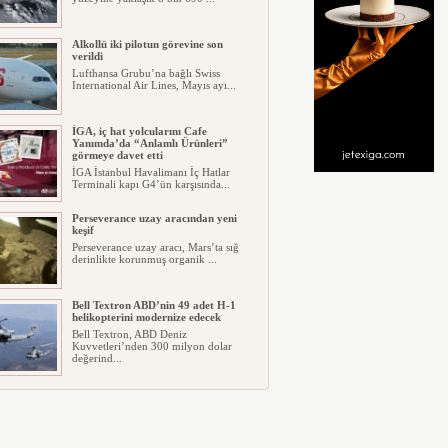
Alkollü iki pilotun görevine son
verildi
Lufthansa Grubu’na bağlı Swiss
International Air Lines, Mayıs ayı...
İGA, iç hat yolcularını Cafe
Yanımda’da “Anlamlı Ürünleri”
görmeye davet etti
İGA İstanbul Havalimanı İç Hatlar
Terminali kapı G4’ün karşısında...
Perseverance uzay aracından yeni
keşif
Perseverance uzay aracı, Mars’ta sığ
derinlikte korunmuş organik ...
Bell Textron ABD’nin 49 adet H-1
helikopterini modernize edecek
Bell Textron, ABD Deniz
Kuvvetleri’nden 300 milyon dolar
değerind...
Hitit Bilişim 500’de Sektörel Yazılım
Birincisi
Havacılık ve seyahat teknolojileri
alanında dünyanın en büyük şir...