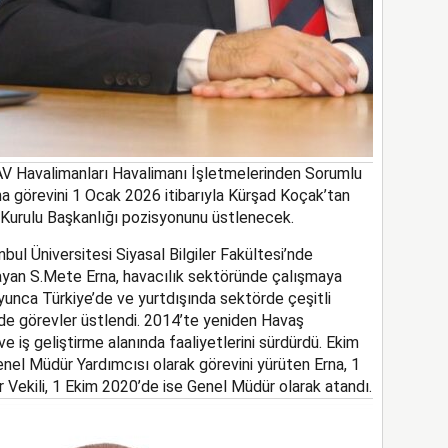
AV Havalimanları
Havalimanı
İşletmeler
in
den Sorumlu
na görevini
1 Ocak
2026
itibarıyla
Kürşad Koçak’tan
Kurulu Başka
nlığı pozisyonunu üstlenecek.
nbul Üniversitesi Siyasal Bilgiler Fakültesi’nde
layan
S.
Mete Erna, havacılık sektöründe çalışmaya
oyunca Türkiye’de ve yurtdışında sektörde çeşitli
nde görevler üstlendi. 2014
’te
yeniden Havaş
e iş geliştirme alanında faaliyetlerini sürdürdü. Ekim
nel Müdür Yardımcısı olarak görevini yürüten Erna, 1
kili, 1 Ekim 2020’de ise Genel Müdür olarak atandı.