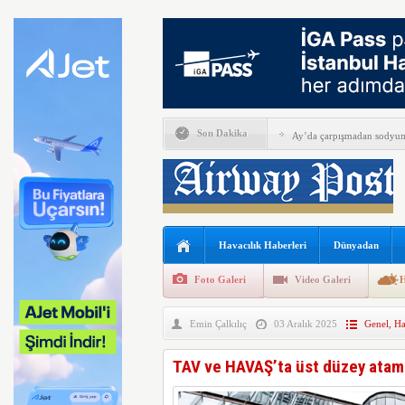
Son Dakika
Ay’da çarpışmadan sodyum 
Alkollü iki pilotun görevin
İGA, iç hat yolcularını Ca
Perseverance uzay aracında
Havacılık Haberleri
Dünyadan
Bell Textron ABD’nin 49 a
Foto Galeri
Video Galeri
H
Hitit Bilişim 500’de Sektör
Emin Çalkılıç
03 Aralık 2025
Genel
,
Ha
İberia Havayolu 12 Ağusto
SpaceX ilk çeyrek verlerini
TAV ve HAVAŞ’ta üst düzey atama
EasyJet kabin memurları g