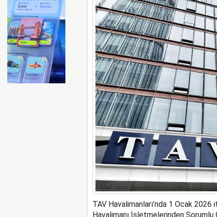
FAA Marine One helikopteri
TAV Havalimanları’n
da 1 Ocak 2026
i
Havalimanı
İşletmeler
in
den Sorumlu G