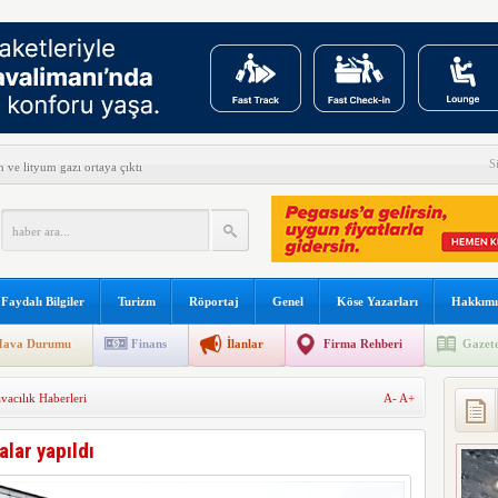
S
ve lityum gazı ortaya çıktı
e son verildi
fe Yanımda’da “Anlamlı Ürünleri” görmeye davet etti
n yeni keşif
Faydalı Bilgiler
Turizm
Röportaj
Genel
Köse Yazarları
Hakkımı
det H-1 helikopterini modernize edecek
ava Durumu
Finans
İlanlar
Firma Rehberi
Gazete
el Yazılım Birincisi
vacılık Haberleri
A-
A+
s’ta özel uçuş yapacak
 açıkladı
lar yapıldı
reve gidiyor