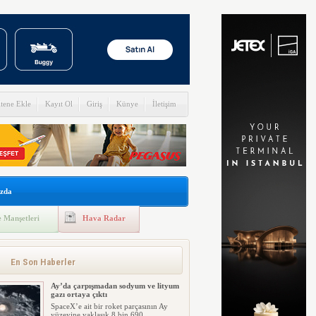
itene Ekle
Kayıt Ol
Giriş
Künye
İletişim
zda
 Manşetleri
Hava Radar
En Son Haberler
Ay’da çarpışmadan sodyum ve lityum
gazı ortaya çıktı
SpaceX’e ait bir roket parçasının Ay
yüzeyine yaklaşık 8 bin 690 ...