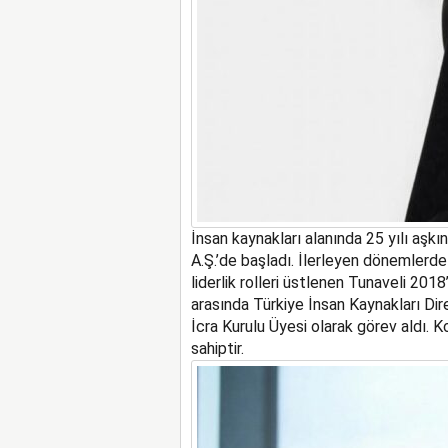
İnsan
k
aynakları alanında 25 yılı aşk
A.Ş.’de başla
dı
. İlerleyen dönemlerde
liderlik rolleri üstlenen Tunaveli 20
arasında Türkiye İnsan Kaynakları Dir
İcra Kurulu Üyesi olarak görev al
dı
. K
sahiptir.