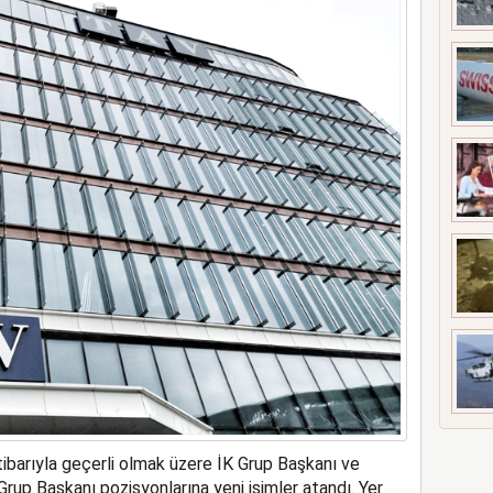
ne soruşturma başlattı
tibarıyla
geçerli olmak üzere İK Grup Başkanı ve
rup Başkanı pozisyonlarına yeni isimler atandı.
Yer