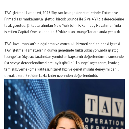
TAV İşletme Hizmetleri, 2025 Skytrax lounge denetimlerinde; Extime ve
Primeclass markalarıyla işlettiği birçok lounge ile 5 ve 4 Yıldız derecelerine
layık görüldü. Şirket tarafından New York John F. Kennedy Havalimanı’nda
işletilen Capital One Lounge da 5 Yıldız alan lounge’lar arasında yer aldı.
TAV Havalimanları’nın ağırlama ve ayrıcalıklı hizmetler alanındaki iştiraki
TAV İşletme Hizmetleri’nin dünya genelinde farklı lokasyonlarda işlettiği
lounge’lar, Skytrax tarafından yürütülen kapsamlı değerlendirme sürecinde
üst seviye derecelendirmelere layık görüldü. Lounge’lar; tasarım, konfor,
temizlik, yeme-içme kalitesi, hizmet hızı ve genel misafir deneyimi dâhil
olmak üzere 250’den fazla kriter üzerinden değerlendirildi.