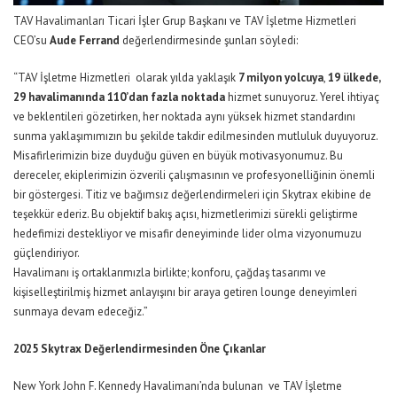
TAV Havalimanları Ticari İşler Grup Başkanı ve TAV İşletme Hizmetleri
CEO’su
Aude Ferrand
değerlendirmesinde şunları söyledi:
“TAV İşletme Hizmetleri olarak yılda yaklaşık
7 milyon yolcuya
,
19 ülkede,
29 havalimanında 110’dan fazla noktada
hizmet sunuyoruz. Yerel ihtiyaç
ve beklentileri gözetirken, her noktada aynı yüksek hizmet standardını
sunma yaklaşımımızın bu şekilde takdir edilmesinden mutluluk duyuyoruz.
Misafirlerimizin bize duyduğu güven en büyük motivasyonumuz. Bu
dereceler, ekiplerimizin özverili çalışmasının ve profesyonelliğinin önemli
bir göstergesi. Titiz ve bağımsız değerlendirmeleri için Skytrax ekibine de
teşekkür ederiz. Bu objektif bakış açısı, hizmetlerimizi sürekli geliştirme
hedefimizi destekliyor ve misafir deneyiminde lider olma vizyonumuzu
güçlendiriyor.
Havalimanı iş ortaklarımızla birlikte; konforu, çağdaş tasarımı ve
kişiselleştirilmiş hizmet anlayışını bir araya getiren lounge deneyimleri
sunmaya devam edeceğiz.”
2025 Skytrax Değerlendirmesinden Öne Çıkanlar
New York John F. Kennedy Havalimanı’nda bulunan ve TAV İşletme