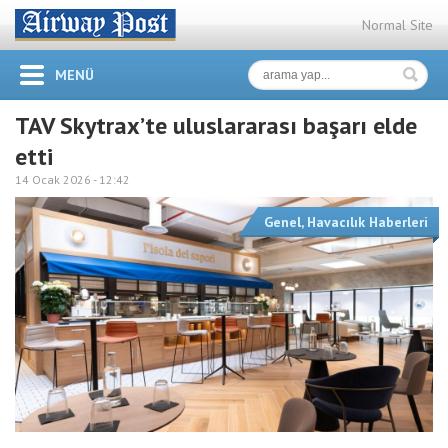
Normal Site
MENÜ
TAV Skytrax’te uluslararası başarı elde
etti
14 Ocak 2026 -
12:42
Genel
,
Havacılık Haberleri