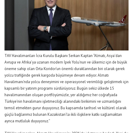
TAV Havalimanları İcra Kurulu Başkanı Serkan Kaptan
“Almatı, Asya’dan
Avrupa ve Afrika’ya uzanan modern
İpek Yolu’nun ve
ülkemiz için de
büyük
öneme sahip olan
Orta Koridor’un önemli duraklarından biri
olarak
gerek
yolcu trafiğinde gerek kargoda büyümeye devam ed
iyor
.
Almatı
Havalimanı’nda yolcu deneyimini ve operasyonel verimliliği geliştirmek için
kapsamlı bir yatırım programı sürdürüyoruz.
Bugün sekiz ülkede 15
havalimanından oluşan portföyümüzle, yer aldığımız her coğrafyada
Türkiye’nin havalimanı işletmeciliği alanındaki birikimini ve uzmanlığını
temsil etmekt
en gurur duyuyoruz.
Bu kapsamda t
arihsel ve kültürel olarak
güçlü bağlarımız bulunan Kazakistan’la ikili ilişkilere katkı sağlamaktan
ayrıca
mutluluk
duyuyoruz.”