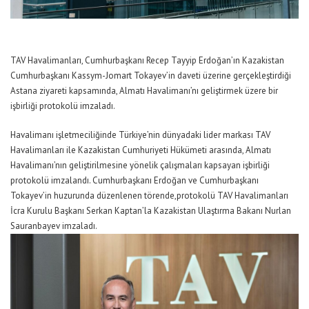
TAV Havalimanları
,
Cumhurbaşkanı Recep Tayyip Erdoğan’ın Kazakistan
Cumhurbaşkanı Kassym-Jomart Tokayev’in daveti üzerine gerçekleştirdiği
Astana ziyareti kapsamında
,
Almatı Havalimanı’n
ı geliştirmek üzere
bir
i
ş
birliği protokolü imzaladı.
Havalimanı işletmeciliğinde Türkiye’nin dünyadaki lider markası TAV
Havalimanları ile Kazakistan Cumhuriyeti Hükümeti arasında, Almatı
Havalimanı’n
ın geliştirilmesine yönelik çalışmaları
kapsayan işbirliği
protokolü imzalandı.
Cumhurbaşkanı Erdoğan ve Cumhurbaşkanı
Tokayev’in huzurunda d
üzenlenen törende
,
protokolü TAV Havalimanları
İcra Kurulu Başkanı Serkan Kaptan’la Kazakistan Ulaştırma Bakanı Nurlan
Sauranbayev imzaladı.