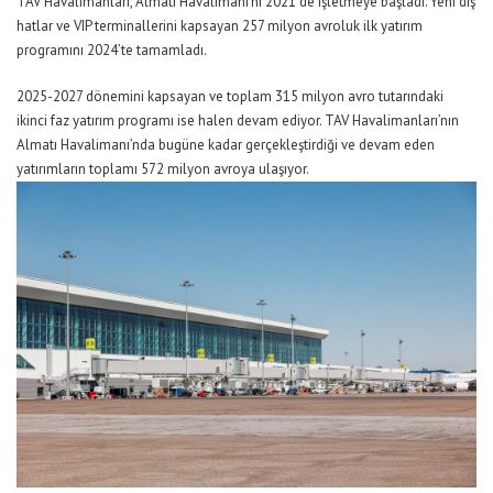
TAV Havalimanları, Almatı Havalimanı
’nı
2021
’de
işletmeye başladı.
Yeni dış
hatlar ve VIP terminallerini kapsayan
257 milyon avroluk ilk yatırım
programını
2024’te tamamladı.
2025-2027 dönemini kapsayan ve toplam 315 milyon avro tutarındaki
ikinci faz yatırım programı ise halen devam ediyor.
TAV Havalimanları’nın
Almatı Havalimanı’nda bugüne kadar gerçekleştirdiği ve devam eden
yatırımların toplamı 57
2
milyon avroya ulaşıyor
.