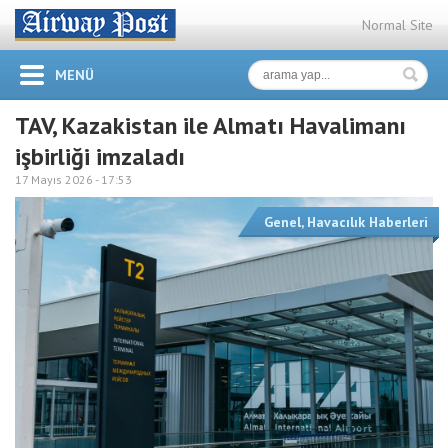
Normal Site
MENÜ
TAV, Kazakistan ile Almatı Havalimanı
işbirliği imzaladı
17 Mayıs 2026 -
17:53
Genel
,
Havacılık Haberleri