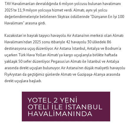
TAV Havalimanları devraldığında 6 milyon yolcusu bulunan havalimanı
2025’te 11,9 milyon yolcuya hizmet verdi.
Almatı, a
ynı yıl y
olcu
değerlendirmeleriyle belirlenen Skytrax
ödüllerinde
“Dünyanın En İyi 100
Havalimanı”
arasına girdi.
Kazakistan’ın bayrak taşıyıcı havayolu Air Astana’nın merkezi olan Almatı
Havalimanı’ndan 2025 sonu itibariyle
42 havayolu 30 ülkedeki 86
destinasyona uçuş düzenliyor.
Air Astana İstanbul, Antalya ve Bodrum’a
uçarken
Türk Hava Yolları
Almatı’ya
kargo uçuşları
yla
birlikte haftada
yaklaşık 50 sefer düzenliyor.
Pegasus’un Almatı ile İstanbul
ve Antalya
arasında direkt uçuşları bulunuyor.
Air Astana’nın düşük maliyetli havayolu
FlyArystan da geçtiğimiz günlerde Almatı ve Gazipaşa-Alanya arasında
direkt uçuşlara başladı.