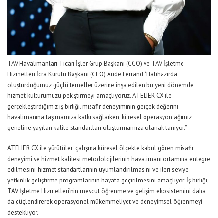
TAV Havalimanları Ticari İşler Grup Başkanı (CCO) ve TAV İşletme
Hizmetleri İcra Kurulu Başkanı (CEO) Aude Ferrand
“Halihazırda
oluşturduğumuz güçlü temeller üzerine inşa edilen bu yeni dönem
de
hizmet kültürümüzü pekiştir
meyi amaçlıyoruz.
ATELIER CX ile
gerçekleştirdiğimiz iş birliği, misafir deneyiminin gerçek değerini
havalimanına taşımamıza katkı sağlarken, küresel
operasyon
ağımız
genelin
e yayılan
kalite standartları oluşturmamıza olanak tanıyor.”
ATELIER CX ile yürütülen çalışma küresel ölçekte kabul gören misafir
deneyimi ve hizmet kalitesi metodolojilerinin havalimanı ortamına entegre
edilmesini, hizmet standartlarının uyumlandırılmasını ve ileri seviye
yetkinlik geliştirme programlarının hayata geçirilmesini amaçlıyor.
İş birliği,
TAV İşletme Hizmetleri’nin
mevcut öğrenme ve gelişim ekosistemini daha
da güçlendirerek operasyonel mükemmeliyet ve deneyimsel öğrenmeyi
destekliyor.