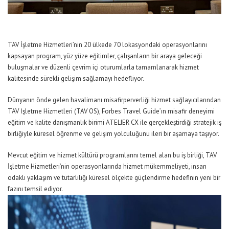
TAV İşletme Hizmetleri’nin 20 ülkede 70 lokasyondaki operasyonlarını
kapsayan program, yüz yüze eğitimler, çalışanların bir araya geleceği
buluşmalar ve düzenli çevrim içi oturumlarla tamamlanarak hizmet
kalitesinde sürekli gelişim sağlamayı hedefliyor.
Dünyanın önde gelen havalimanı misafirperverliği hizmet sağlayıcılarından
TAV
İşletme Hizmetleri
(TAV OS), Forbes Travel Guide’ın
m
isafir
d
eneyimi
e
ğitim ve
k
alite
d
anışmanlık
b
irimi ATELIER CX ile gerçekleştirdiği stratejik iş
birliğiyle küresel
ö
ğrenme ve
g
elişim yolculuğunu ileri bir aşamaya taşıyor.
Mevcut eğitim ve hizmet kültürü programlarını temel alan bu iş birliği, TAV
İşletme
Hizmetleri’nin
operasyonlarında hizmet mükemmeliyeti, insan
odaklı yaklaşım ve tutarlılığı küresel ölçekte güçlendirme hedefinin yeni bir
fazını temsil ediyor.