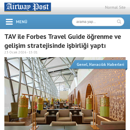
Normal Site
MENÜ
TAV ile Forbes Travel Guide öğrenme ve
gelişim stratejisinde işbirliği yaptı
23 Ocak 2026 -
15:01
Genel
,
Havacılık Haberleri