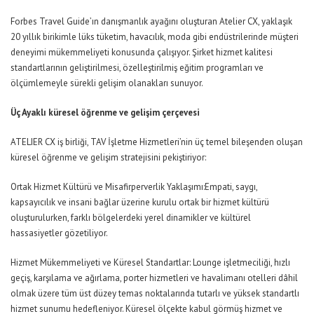
Forbes Travel Guide’ın danışmanlık ayağını oluşturan Atelier CX, yaklaşık
20 yıllık birikimle lüks tüketim, havacılık, moda gibi endüstrilerinde müşteri
deneyimi mükemmeliyeti konusunda çalışıyor. Şirket hizmet kalitesi
standartlarının geliştirilmesi, özelleştirilmiş eğitim programları ve
ölçümlemeyle sürekli gelişim olanakları sunuyor.
Üç Ayaklı
k
üresel
ö
ğrenme ve
g
elişim
ç
erçevesi
ATELIER CX iş birliği, TAV İşletme Hizmetleri’nin üç temel bileşenden oluşan
küresel öğrenme ve gelişim stratejisini pekiştiriyor:
Ortak
Hizmet Kültürü ve Misafirperverlik Yaklaşımı:
Empati, saygı,
kapsayıcılık ve insani bağlar üzerine kurulu ortak bir hizmet kültürü
oluşturulurken, farklı bölgelerdeki yerel dinamikler ve kültürel
hassasiyetler gözetiliyor.
Hizmet Mükemmeliyeti ve Küresel Standartlar:
Lounge işletmeciliği, hızlı
geçiş, karşılama ve ağırlama, porter hizmetleri ve havalimanı otelleri dâhil
olmak üzere tüm
üst düzey
temas noktalarında tutarlı ve yüksek standartlı
hizmet sunumu hedefleniyor. Küresel ölçekte kabul görmüş hizmet ve