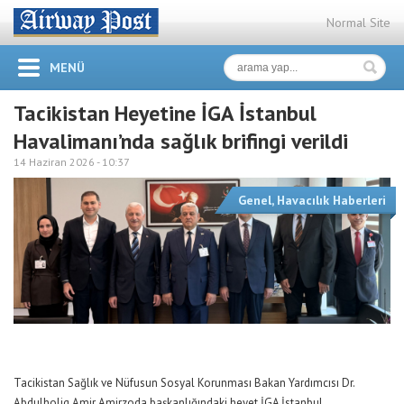
Normal Site
MENÜ
Tacikistan Heyetine İGA İstanbul
Havalimanı’nda sağlık brifingi verildi
14 Haziran 2026 -
10:37
Genel
,
Havacılık Haberleri
Tacikistan Sağlık ve Nüfusun Sosyal Korunması Bakan Yardımcısı Dr.
Abdulholiq Amir Amirzoda başkanlığındaki heyet İGA İstanbul