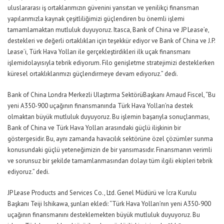
uluslararası
iş
ortaklarımızın güvenini yansıtan ve yenilikçi finansman
yapılarımızla kaynak çeşitliliğimizi güçlendiren bu önemli işlemi
tamamlamaktan mutluluk duyuyoruz.
Itasca
,
Bank of China ve JP Lease’e,
destekleri ve değerli ortaklıkları için teşekkür e
diyor ve
Bank of China ve J.P.
Lease’i, Türk Hava Yolları ile gerçekleştirdikleri ilk uçak finansmanı
işlem
i
dolayı
sıyla
tebrik
ediyorum.
Filo genişletme stratejimizi desteklerken
küresel ortaklıklarımızı güçlendirmeye devam ediyoruz.”
dedi.
Bank of China
Londra Merkezli
Ulaş
tırma
Sektörü
Başkanı Arnaud Fiscel
, “
Bu
yeni A350-900 uçağının finansmanında Türk Hava Yolları’na destek
olmaktan büyük mutluluk duyuyoruz. Bu işlemin başarıyla sonuçlanması,
Bank of China ve Türk Hava Yolları arasındaki güçlü ilişkinin bir
göstergesidir. Bu
,
aynı zamanda havacılık sektör
üne
özel çözümler sunma
konusundaki güçlü yeteneğimizin de bir yansımasıdır. Finansmanın verimli
ve sorunsuz bir şekilde tamamlanmasından dolayı tüm ilgili ekipleri tebrik
ediyoruz.
” dedi.
JP Lease Products and Services Co., Ltd.
Genel Müdürü
ve İcra Kurulu
Başkanı Teiji Ishikawa
, şunları ekledi: “
Türk Hava Yolları’nın yeni A350-900
uçağının finansmanını desteklemekten büyük mutluluk duyuyoruz. Bu