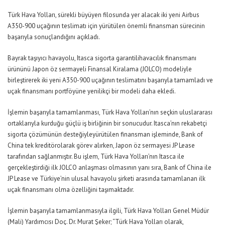
Türk Hava Yolları, sürekli büyüyen filosunda yer alacak iki
yeni
Airbus
A350-900 uçağının teslimatı
için yürütülen önemli finansman sürecinin
başarıyla sonuçlandığını açıkladı.
B
ayrak taşıyıcı havayolu, Itasca sigorta
garantili
havacılık
finansmanı
ürününü
Japon
ö
z
sermayeli Finansal Kiralama
(JOLCO)
modeliyle
birleştirerek iki yeni A350-900 uçağının teslimatını başarıyla tamamladı ve
uçak finansmanı portföyüne yenilikçi bir model
i daha
ekledi.
İşlemin başarıyla tamamlanması, Türk Hava Yolları’nın seçkin uluslararası
ortakları
yla kurduğu güçlü iş birliğinin bir sonucudur.
Itasca’nın rekabetçi
sigorta çözümünün desteğiyle
yürütülen
finansman
işleminde,
Bank of
China
tek
kreditör
olarak görev alırken,
Japon öz sermayesi
JP Lease
tarafından sağlanmıştır.
Bu işlem, Türk Hava Yolları’nın Itasca
ile
gerçekleştirdiği ilk
JOLCO anlaşması olmasının yanı sıra, Bank of China ile
JP Lease ve Türkiye’nin ulusal havayolu şirketi arasında
tamamlanan ilk
uçak finansmanı
olma özelliği
ni
taşımaktadır.
İşlemin başarıyla tamamlanmasıyla ilgili,
Türk Hava Yolları
Genel Müdür
(
Mali
)
Yardımcısı
Doç. Dr. Murat Şeker;
“
Türk Hava Yolları olarak
,