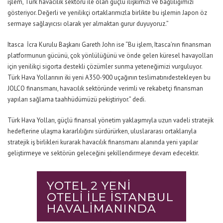
işlem, Türk havacılık sektörü
ile
olan güçlü ilişkimizi ve bağlılığımızı
göster
iyor. D
eğerli ve yenilikçi ortaklarımızla birlikte bu işlemi
n Japon öz
sermaye sağlayıcısı olarak
yer almaktan
gurur duyuyoruz.”
Itasca İcra Kurulu Başkanı Gareth John
ise
“
Bu işlem, Itasca’nın finansman
platformunun gücünü
,
çok yönlülüğünü ve önde gelen küresel havayolları
için yenilikçi sigorta destekli çözümler sunma yeteneğimizi vurguluyor.
Türk Hava Yollarının
iki yeni A350-900 uçağının
teslimatını
destekleyen
bu
JOLCO finansmanı,
havacılık sektöründe verimli ve rekabetçi finansman
yapıları sağlama taahhüdümüzü pekiştir
iyor
.”
dedi.
Türk Hava Yolları, güçlü finansal yönetim yaklaşımıyla uzun vadeli stratejik
hedeflerine ulaşma kararlılığını sürdürürken, uluslararası ortaklarıyla
stratejik iş birlikleri kurarak havacılık finansmanı alanında yeni yapılar
geliştirmeye ve sektörün geleceğini şekillendirmeye devam edecektir.