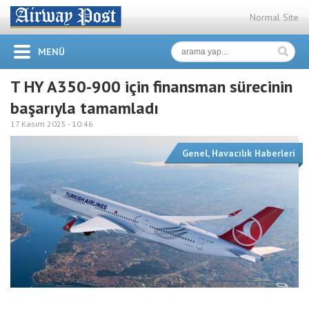
Normal Site
MENÜ
T HY A350-900 için finansman sürecinin
başarıyla tamamladı
17 Kasım 2025 -
10:46
Genel
,
Havacılık Haberleri