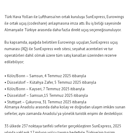
Türk Hava Yolları ile Lufthansa’nın ortak kuruluşu
SunExpress
,
Eurowings
ile ortak uçuş (
codeshare
)
anlaşması
na imza attı
.
Bu i
ş birliği
sayesinde
Almanya
ile
Türkiye arasında daha fazla direkt
uçuş seçeneği
sunuluyor.
Bu kapsamda
, aşağıda
belirtilen
Eurowings
uçuşları
,
S
unExpress
uçuş
numarası (XQ) ile
SunExpress web sitesi, seyahat acenteleri ve tur
operatörleri dahil olmak üzere tüm satış kanalları üzerinden rezerve
edilebiliyor
;
•
Köln/Bonn – Samsun
,
4 Temmuz 2025 itibarıyla
•
Düsseldorf – Kütahya Zafer
,
5 Temmuz 2025 itibarıyla
•
Köln/Bonn
– Kayseri
,
7 Temmuz 2025 itibarıyla
•
Düsseldorf – Samsun
,
15 Temmuz 2025 itibarıyla
•
Stuttgart – Çukurova
,
31 Temmuz 2025 itibarıyla
Almanya
Anadolu arasında
daha kolay ve doğrudan
ulaşım
imkânı
sunan
seferler, aynı zamanda Anadolu’ya
yönelik
turistik erişimi de
destekliyor
.
35 ülkede 237 noktaya tarifeli seferler gerçekleştiren
SunExpress
, 2025
yılında yaklaşık 17 milyon yolcu taşıma hedefiyle Türkiye’nin turizm