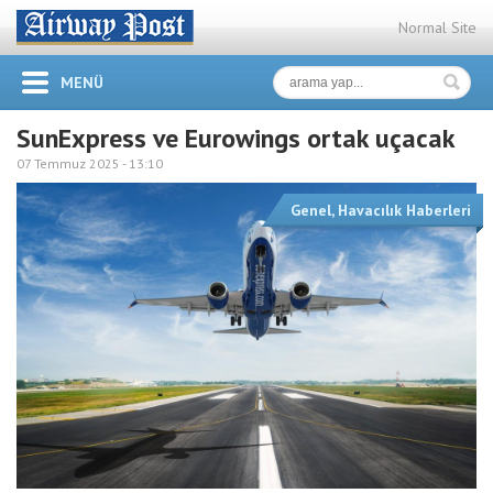
Normal Site
MENÜ
SunExpress ve Eurowings ortak uçacak
07 Temmuz 2025 -
13:10
Genel
,
Havacılık Haberleri