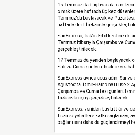
15 Temmuz
’
da başlayacak olan
İzmir
olmak üzere haftada üç kez düzenlen
Temmuz
’
da başlayacak ve
P
azartesi
haftada dört frekansla gerçekleştiril
SunExpress, Irak
’
ın Erbil kentine de
u
Temmuz itibarıyla
Ç
arşamba ve
C
uma
gerçekleştirilecek.
17 Temmuz
’
da yeniden başlayacak 
S
alı ve
C
uma günleri olmak üzere haf
SunExpress ayrıca
uçuş ağını
Suriye 
Ağustos
’
ta, İzmir-Halep hattı ise 2 
Çarşamba ve Cumartesi günleri, İzmi
frekansla uçuş gerçekleştirilecek.
SunExpress, yeniden başlattığı ve ge
ticari seyahatlere katkı sağlamayı, a
bağlantısını daha da güçlendirmeyi he