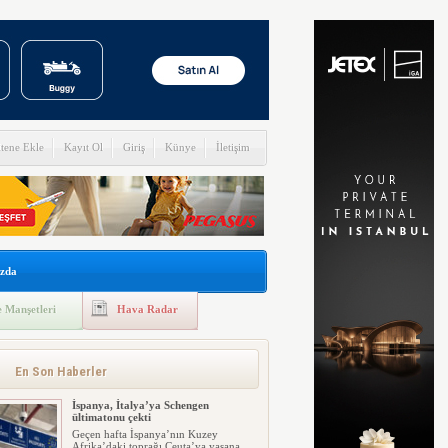
itene Ekle
Kayıt Ol
Giriş
Künye
İletişim
zda
 Manşetleri
Hava Radar
En Son Haberler
İspanya, İtalya’ya Schengen
ültimatonu çekti
Geçen hafta İspanya’nın Kuzey
Afrika’daki toprağı Ceuta’ya yaşana...