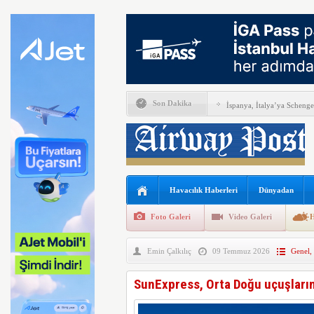
Son Dakika
İspanya, İtalya’ya Schenge
Airbus Temmuz ayı verileri
THY, Temmuz ayında 9,5 m
En yaşlı kadın kanat yürü
Havacılık Haberleri
Dünyadan
Boeing ile Ethiopian Airline
Foto Galeri
Video Galeri
H
A319 orman yangınlarında 
Emin Çalkılıç
09 Temmuz 2026
Genel
,
SunExpress’ten rekor hafta
THY Osaka’da kapasite artı
SunExpress, Orta Doğu uçuşların
Lufthansa bazı B777X uçakl