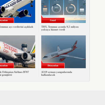
nyadan
Genel
emmuz ayı verilerini açıkladı
THY, Temmuz ayında 9,5 milyon
yolcuya hizmet verdi
nyadan
Dünyadan
le Ethiopian Airlines B787
A319 orman yangınlarında
ni genişletti
kullanılacak