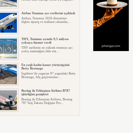
Airbus Temmuz ayı verilerini açıkladı
Airbus, Temmuz 2026 dönemine
ilişkin sipariş ve teslimat rakamlar...
THY, Temmuz ayında 9,5 milyon
yolcuya hizmet verdi
THY tarihinin en yüksek temmuz ayı
yolcu istatistiğini elde etti....
En yaşlı kadın kanat yürüyüşçüsü
Betty Bromage
İngiltere’de yaşayan 97 yaşındaki Betty
Bromage, felç geçirmesine...
Boeing ile Ethiopian Airlines B787
işbirliğini genişletti
Boeing ile Ethiopian Airlines, Boeing
787 İniş Takımı Değişim Pro...
A319 orman yangınlarında
kullanılacak
ABD merkezli havadan yangın
söndürme şirketi Neptune Aviation
Ser...