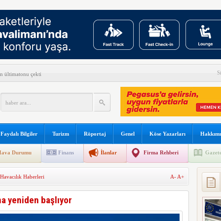
S
n ültimatonu çekti
ni açıkladı
ilyon yolcuya hizmet verdi
yüşçüsü Betty Bromage
Faydalı Bilgiler
Turizm
Röportaj
Genel
Köse Yazarları
Hakkımı
s B787 işbirliğini genişletti
ava Durumu
Finans
İlanlar
Firma Rehberi
Gazete
kullanılacak
Havacılık Haberleri
A-
A+
 sonu:
şına gidiyor
a yeniden başlıyor
arını teslim almayacağını açıkladı