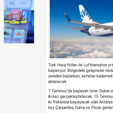
Emirates ile Arsenal sözleş
Türk Hava Yolları ile Lufthansa’nın o
başlatıyor. Bölgedeki gelişmeler nede
yeniden başlarken, seferler kademeli 
eklenecek.
7 Temmuz’da başlayan
İzmir-Dubai
u
iki kez gerçekleştiril
ecek
. 15 Temmu
iki frekansla başlayacak olan Antalya
kez
Ç
arşamba,
C
uma ve
P
azar günler