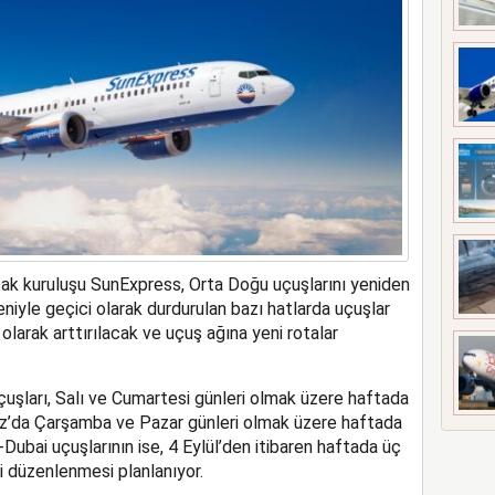
meyi 2033 yılına uzattı
rtak kuruluşu SunExpress, Orta Doğu uçuşlarını yeniden
niyle geçici olarak durdurulan bazı hatlarda uçuşlar
olarak art
t
ırılacak ve uçuş ağına
yeni rotalar
çu
şları
,
S
alı ve
C
umartesi günleri olmak üzere haftada
z
’
da
Çarşamba ve Pazar günleri olmak üzere
haftada
-Dubai uçuşları
nın
ise, 4 Eylül
’
den itibaren haftada üç
i düzenlenmesi planlanıyor.