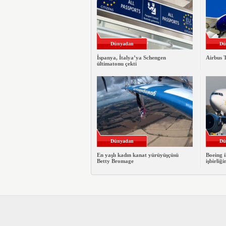
Dünyadan
Dü
İspanya, İtalya’ya Schengen
Airbus T
ültimatonu çekti
Dünyadan
Dü
En yaşlı kadın kanat yürüyüşçüsü
Boeing i
Betty Bromage
işbirliği