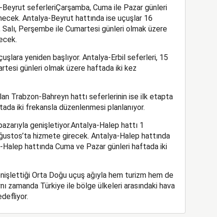
-Beyrut seferler
i
Ç
arşamba,
C
uma ile
P
azar günleri
ecek. Antalya-Beyrut hattında ise uçuşlar 16
,
S
alı,
P
erşembe ile
C
umartesi günleri olmak üzere
ecek.
çuşlara
yeniden
başlıyor
. Antalya-Erbil seferleri
,
15
rtesi günleri olmak üzere haftada iki kez
olan
Trabzon-Bahreyn hattı
seferlerinin ise
ilk etapta
tada iki frekansla düzenlen
mesi planlanıyor.
pazarı
yla genişletiyor.
Antalya-Halep hattı 1
Ağustos
’
ta hizmete girecek
. Antalya-Halep hattında
r-Halep hattında
Cuma ve Pazar günleri
haftada iki
nişlettiği Orta Doğu uçuş ağıyla hem turizm hem de
ynı zamanda Türkiye ile bölge ülkeleri arasındaki hava
defliyor
.