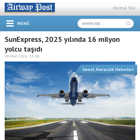
Normal Site
MENÜ
SunExpress, 2025 yılında 16 milyon
yolcu taşıdı
09 Mart 2026 -
13:06
Genel
,
Havacılık Haberleri