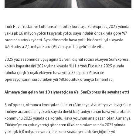
Türk Hava Yolları ve Lufthansa’nın ortak kuruluşu SunExpress, 2025 yılında
yaklaşık 16 milyon yolcu taşıyarak yolcu
sayısın
da
bir önceki yıla göre %7
oranında artış kaydetti.
Aynı dönemde hava yolu,
bir önceki yıla kıyasla
%
5,4
artışla 2,
1
milyar Euro
(
93,7
mily
ar TL)
gelir
*
elde etti
.
2025 yaz sezonunda uçuş ağına 15 yeni dış hat rotası ekleyen SunExpress,
koltuk kapasitesini
2024
yılına
kıyasla
%1
1
artırdı
.
Filosuna 2025 yılında
fabrika çıkışlı
5
uçak ekleyen hava yolu, 85 uçaklık filosu ile
operasyonlarını sürdürürken yılı %
8
2
doluluk oranıyla tamamladı.
Almanya’dan gelen her 10 ziyaretçiden 6’sı SunExpress ile seyahat etti
SunExpress, Almanca konuşulan ülkeler (Almanya, Avusturya ve İsviçre) ile
Türkiye arasında en yüksek sayıda direkt bağlantıyı sunan hava yolu
olarak
konumunu 2025 yılında da korudu.
Hava yolunun
ana pazarı olan Almanya,
Türkiye’ye en çok ziyaretçi gönderen ülkeler sıralamasında 2025 yılında
yaklaşık 6,8 milyon ziyaretçi ile ikinci sırada yer aldı.
G
eçtiğimiz yıl