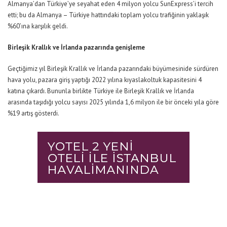
Almanya’dan Türkiye’ye seyahat eden
4 milyon
yolcu SunExpress’i tercih
etti; bu da
Almanya – Türkiye hattındaki toplam
yolcu
trafiğin
in
yaklaşık
%60’ına karşılık geldi.
Birleşik Krallık ve İrlanda pazarında
genişleme
Geçtiğimiz yıl
Birleşik Krallık
ve İrlanda
pazarındaki büyümesini
de
sürdüren
hava yolu,
pazara giriş yaptığı
2022 yılın
a kıyasla
koltuk kapasitesini
4
katına çıkardı.
Bununla birlikte Türkiye ile
Birleşik
Krallık
ve İrlanda
arasında taşıdığı yolcu sayısı 2025 yılında
1,6 milyon ile
bir önceki yıla göre
%
19
artış gösterdi.