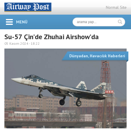
Normal Site
MENÜ
Su-57 Çin’de Zhuhai Airshow’da
05 Kasım 2024 -
18:22
Dünyadan
,
Havacılık Haberleri