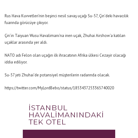
Rus Hava Kuvvetleri’nin beşinci nesil savaş uçağı Su-57, Çin’deki havacılık
fuarında görücüye çıkıyor.
Çin’in Taiyuan Wusu Havalimanı’na inen uçak, Zhuhai Airshow’a katılan
uçaklar arasında yer aldı.
NATO adı Felon olan uçağın ilk ihracatının Afrika ülkesi Cezayir olacağı
iddia ediliyor.
Su-57 jeti Zhuhai’de potansiyel müşterilerin radarında olacak.
https://twitter.com/MyLordBebo/status/1853437253365740020