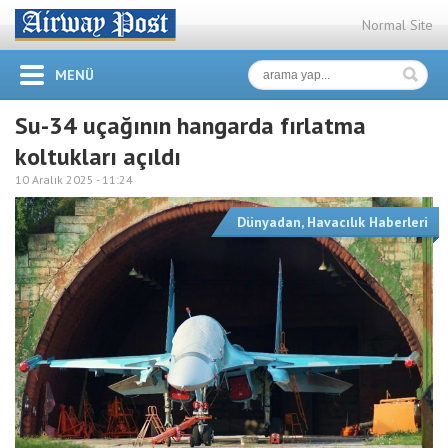
Normal Site
MENÜ
Su-34 uçağının hangarda fırlatma
koltukları açıldı
10 Aralık 2025 -
11:24
Dünyadan
,
Havacılık Haberleri