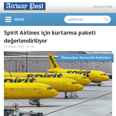
Normal Site
MENÜ
Spirit Airlines için kurtarma paketi
değerlendiriliyor
23 Nisan 2026 -
07:44
Dünyadan
,
Havacılık Haberleri