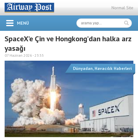
Normal Site
MENÜ
SpaceX’e Çin ve Hongkong’dan halka arz
yasağı
07 Haziran 2026 -
23:55
Dünyadan
,
Havacılık Haberleri