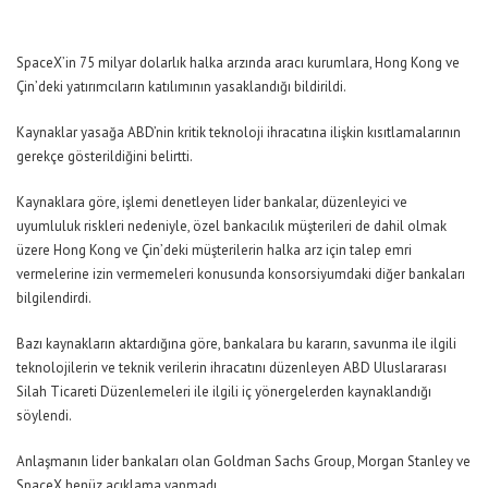
SpaceX’in 75 milyar dolarlık halka arzında aracı kurumlara, Hong Kong ve
Çin’deki yatırımcıların katılımının yasaklandığı bildirildi.
Kaynaklar yasağa ABD’nin kritik teknoloji ihracatına ilişkin kısıtlamalarının
gerekçe gösterildiğini belirtti.
Kaynaklara göre, işlemi denetleyen lider bankalar, düzenleyici ve
uyumluluk riskleri nedeniyle, özel bankacılık müşterileri de dahil olmak
üzere Hong Kong ve Çin’deki müşterilerin halka arz için talep emri
vermelerine izin vermemeleri konusunda konsorsiyumdaki diğer bankaları
bilgilendirdi.
Bazı kaynakların aktardığına göre, bankalara bu kararın, savunma ile ilgili
teknolojilerin ve teknik verilerin ihracatını düzenleyen ABD Uluslararası
Silah Ticareti Düzenlemeleri ile ilgili iç yönergelerden kaynaklandığı
söylendi.
Anlaşmanın lider bankaları olan Goldman Sachs Group, Morgan Stanley ve
SpaceX henüz açıklama yapmadı.