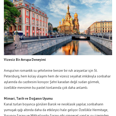
Vizesiz Bir Avrupa Deneyimi
Avrupa’nın romantik su şehirlerine benzer bir ruh arayanlar için St.
Petersburg,
hem kolay ulaşımı hem de vizesiz seyahat imkânıyla sonbahar
aylarında da cazibesini koruyor. Şehri karadan değil sudan görmek,
özellikle mevsimin bu pastel tonlarında çok daha anlamlı.
Mimari, Tarih ve Doğanın Uyumu
Kanal turları boyunca görülen Barok ve neoklasik yapılar, sonbaharın
yumuşak ışığı altında daha da etkileyici hale geliyor. Özellikle
Hermitage
,
Yusupov
Sarayı ve
Mikhailovsky
Sarayı gibi simgesel yapılar, su üzerinden