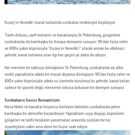
Kuzey’in Venedik’i kanal turlarında sonbahar renkleriyle büyülüyor.
Tarihi dokusu, zarif mimarisi ve kanallarıyla St. Petersburg, gezginlere
sonbaharda da bambaşka bir Avrupa deneyimi sunuyor. 90’dan fazla nehri
ve 800’e yakın köprüsüyle “Kuzey’in Venedik’i” olarak anılan bu etkileyici
şehirde, kanal turlarına olan ilgi her geçen yıl daha da artıyor.
Her mevsimi bir tabloya dönüştüren St. Petersburg, sonbaharda da altın
renkli yapraklarla adeta bir masal diyarına dönüşüyor. 90’dan fazla nehri ve
800’e yakın köprüsüyle adeta su üzerinde kurulmuş bu şehirde, kanal turları
sadece bir gezinti değil; mevsimin ruhuna dokunan bir deneyim sunuyor.
Sonbaharın Sessiz Romantizmi
Neva Nehri ve kanallar boyunca ilerleyen tekneler, sonbaharda şehre
bambaşka bir atmosfer kazandırıyor. Yaprakların suya düşüşü, köprülerin
gölgeleri ve tarihi binaların yansımaları arasında süzülen bir tur,
ziyaretçilere sakin ama derin bir huzur
vaat ediyor.