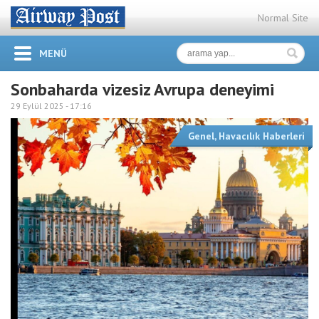
Normal Site
MENÜ
Sonbaharda vizesiz Avrupa deneyimi
29 Eylül 2025 -
17:16
Genel
,
Havacılık Haberleri