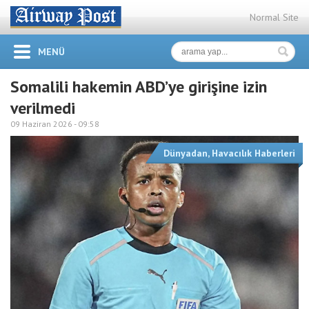
Normal Site
MENÜ
Somalili hakemin ABD’ye girişine izin
verilmedi
09 Haziran 2026 -
09:58
Dünyadan
,
Havacılık Haberleri