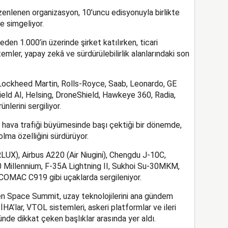
zenlenen organizasyon, 10’uncu edisyonuyla birlikte
de simgeliyor.
den 1.000’in üzerinde şirket katılırken, ticari
temler, yapay zekâ ve sürdürülebilirlik alanlarındaki son
Lockheed Martin, Rolls-Royce, Saab, Leonardo, GE
ield AI, Helsing, DroneShield, Hawkeye 360, Radia,
ünlerini sergiliyor.
l hava trafiği büyümesinde başı çektiği bir dönemde,
olma özelliğini sürdürüyor.
UX), Airbus A220 (Air Niugini), Chengdu J-10C,
Millennium, F-35A Lightning II, Sukhoi Su-30MKM,
OMAC C919 gibi uçaklarda sergileniyor.
nen Space Summit, uzay teknolojilerini ana gündem
İHA’lar, VTOL sistemleri, askeri platformlar ve ileri
ünde dikkat çeken başlıklar arasında yer aldı.