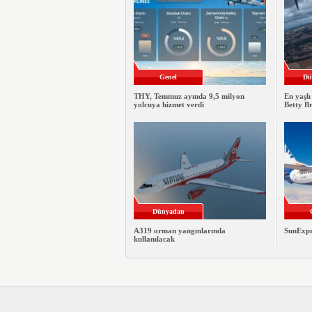
Genel
Dü
THY, Temmuz ayında 9,5 milyon
En yaşlı
yolcuya hizmet verdi
Betty B
Dünyadan
A319 orman yangınlarında
SunExpre
kullanılacak