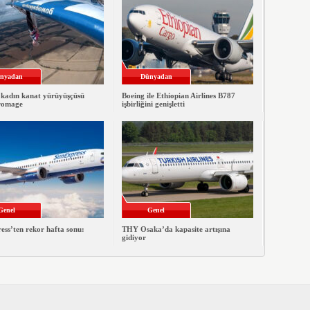
nyadan
Dünyadan
 kadın kanat yürüyüşçüsü
Boeing ile Ethiopian Airlines B787
romage
işbirliğini genişletti
Genel
Genel
ss’ten rekor hafta sonu:
THY Osaka’da kapasite artışına
gidiyor