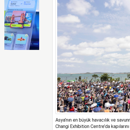
Ryanair kış sezonunda Fas’t
Asya’nın en büyük havacılık ve savun
Changi Exhibition Centre’da kapılarını 