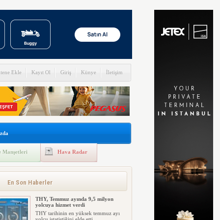
itene Ekle
Kayıt Ol
Giriş
Künye
İletişim
zda
 Manşetleri
Hava Radar
En Son Haberler
THY, Temmuz ayında 9,5 milyon
yolcuya hizmet verdi
THY tarihinin en yüksek temmuz ayı
yolcu istatistiğini elde etti....