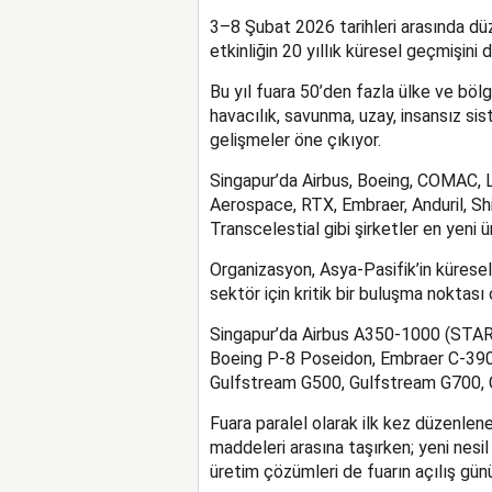
3–8 Şubat 2026 tarihleri arasında dü
etkinliğin 20 yıllık küresel geçmişini 
Bu yıl fuara 50’den fazla ülke ve bölge
havacılık, savunma, uzay, insansız sis
gelişmeler öne çıkıyor.
Singapur’da Airbus, Boeing, COMAC, 
Aerospace, RTX, Embraer, Anduril, Sh
Transcelestial gibi şirketler en yeni ür
Organizasyon, Asya-Pasifik’in kürese
sektör için kritik bir buluşma noktası 
Singapur’da Airbus A350-1000 (STARL
Boeing P-8 Poseidon, Embraer C-390 
Gulfstream G500, Gulfstream G700, C
Fuara paralel olarak ilk kez düzenle
maddeleri arasına taşırken; yeni nesil 
üretim çözümleri de fuarın açılış gün