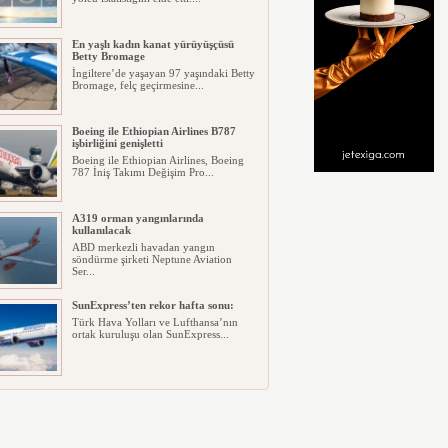
En yaşlı kadın kanat yürüyüşçüsü
Betty Bromage
İngiltere’de yaşayan 97 yaşındaki Betty
Bromage, felç geçirmesine...
Boeing ile Ethiopian Airlines B787
işbirliğini genişletti
Boeing ile Ethiopian Airlines, Boeing
787 İniş Takımı Değişim Pro...
A319 orman yangınlarında
kullanılacak
ABD merkezli havadan yangın
söndürme şirketi Neptune Aviation
Ser...
SunExpress’ten rekor hafta sonu:
Türk Hava Yolları ve Lufthansa’nın
ortak kuruluşu olan SunExpress...
THY Osaka’da kapasite artışına
gidiyor
Türk Hava Yolları, İstanbul–Osaka
Kansai hattında 2026 Eylül ayın...