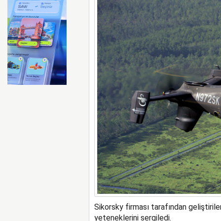
BA uçağında sarhoş yolcu ka
Sikorsky firması tarafından geliştiril
yeteneklerini sergiledi.