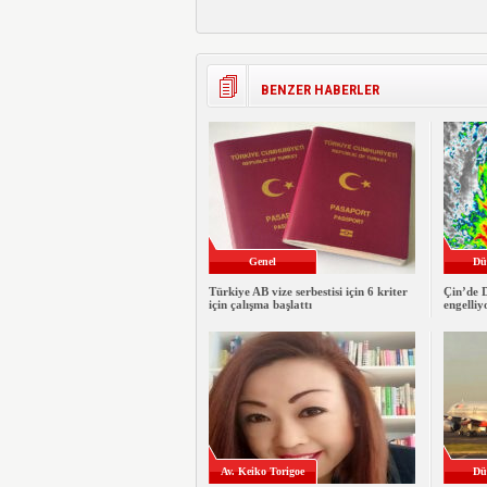
BENZER HABERLER
Genel
Dü
Türkiye AB vize serbestisi için 6 kriter
Çin’de 
için çalışma başlattı
engelliy
Av. Keiko Torigoe
Dü