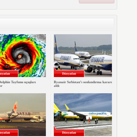
nyadan
Dünyadan
Dolphin Tayfunu uçuşları
Ryanair Sırbistan’ı sonlandırma kararı
or
aldı
nyadan
Dünyadan