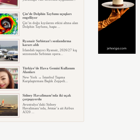
Çin’de Dolphin Tayfunu uçuşları
engelliyor
Çin’in doğu kıyılarını etkisi altına alan
Dolphin Tayfunu, başta ...
Ryanair Sırbistan’ı sonlandırma
kararı aldı
İrlandalı taşıyıcı Ryanair, 2026/27 kış
sezonunda Sırbistan opera...
Türkiye’de Hava Gemisi Kullanım
Alanları
New York → İstanbul Taşıma
Karşılaştırması Başlık Zeppeli...
Sidney Havalimanı’nda iki uçak
çarpışıyordu
Avustralya’daki Sidney
Havalimanı’nda, Jetstar’a ait Airbus
A320 ...
Cebu Pacific’in A321’i Filipinler’de
pistten çıktı
Filipinler’deki Butuan Bancasi
Havalimanı’nda, Cebu Pacific’e ait...