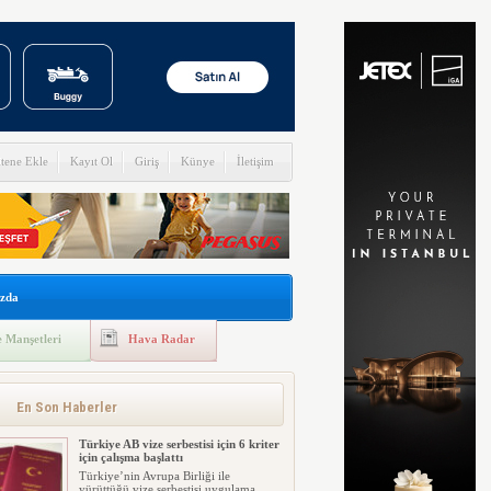
itene Ekle
Kayıt Ol
Giriş
Künye
İletişim
zda
 Manşetleri
Hava Radar
En Son Haberler
Türkiye AB vize serbestisi için 6 kriter
için çalışma başlattı
Türkiye’nin Avrupa Birliği ile
yürüttüğü vize serbestisi uygulama...