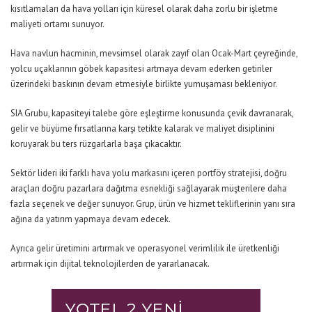
kısıtlamaları da hava yolları için küresel olarak daha zorlu bir işletme
maliyeti ortamı sunuyor.
Hava navlun hacminin, mevsimsel olarak zayıf olan Ocak-Mart çeyreğinde,
yolcu uçaklarının göbek kapasitesi artmaya devam ederken getiriler
üzerindeki baskının devam etmesiyle birlikte yumuşaması bekleniyor.
SIA Grubu, kapasiteyi talebe göre eşleştirme konusunda çevik davranarak,
gelir ve büyüme fırsatlarına karşı tetikte kalarak ve maliyet disiplinini
koruyarak bu ters rüzgarlarla başa çıkacaktır.
Sektör lideri iki farklı hava yolu markasını içeren portföy stratejisi, doğru
araçları doğru pazarlara dağıtma esnekliği sağlayarak müşterilere daha
fazla seçenek ve değer sunuyor. Grup, ürün ve hizmet tekliflerinin yanı sıra
ağına da yatırım yapmaya devam edecek.
Ayrıca gelir üretimini artırmak ve operasyonel verimlilik ile üretkenliği
artırmak için dijital teknolojilerden de yararlanacak.