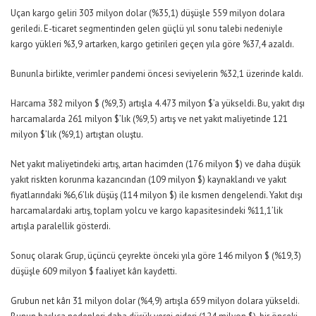
Uçan kargo geliri 303 milyon dolar (%35,1) düşüşle 559 milyon dolara
geriledi. E-ticaret segmentinden gelen güçlü yıl sonu talebi nedeniyle
kargo yükleri %3,9 artarken, kargo getirileri geçen yıla göre %37,4 azaldı.
Bununla birlikte, verimler pandemi öncesi seviyelerin %32,1 üzerinde kaldı.
Harcama 382 milyon $ (%9,3) artışla 4.473 milyon $’a yükseldi. Bu, yakıt dışı
harcamalarda 261 milyon $’lık (%9,5) artış ve net yakıt maliyetinde 121
milyon $’lık (%9,1) artıştan oluştu.
Net yakıt maliyetindeki artış, artan hacimden (176 milyon $) ve daha düşük
yakıt riskten korunma kazancından (109 milyon $) kaynaklandı ve yakıt
fiyatlarındaki %6,6’lık düşüş (114 milyon $) ile kısmen dengelendi. Yakıt dışı
harcamalardaki artış, toplam yolcu ve kargo kapasitesindeki %11,1’lik
artışla paralellik gösterdi.
Sonuç olarak Grup, üçüncü çeyrekte önceki yıla göre 146 milyon $ (%19,3)
düşüşle 609 milyon $ faaliyet kârı kaydetti.
Grubun net kârı 31 milyon dolar (%4,9) artışla 659 milyon dolara yükseldi.