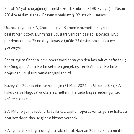
Scoot, 52 yolcu uçağını işletmekte ve ilk Embraer E190-E2 uçağını Nisan
2024’te teslim alacak. Grubun sipariş ettiği 92 uçak bulunuyor.
Üçüncü çeyrekte SIA, Chongqing ve Xiamen’e hizmetlerini yeniden
başlatırken Scoot, Kunming’e uçuşlara yeniden başladı. Böylece Grup,
pandemi öncesi 25 noktaya kıyasla Çin’de 23 destinasyona faaliyet
gösteriyor.
Scoot ayrıca Chennai’deki operasyonlarına yeniden başladı ve haftada üç
kez Singapur-Atina-Berlin seferleri gerçekleştirerek Atina ve Berlin’e
doğrudan uçuşlarını yeniden yapılandırdı.
Kuzey Yaz 2024 işletim sezonu için (31 Mart 2024 – 26 Ekim 2024), SIA,
Fukuoka ve Nagoya’ya olan hizmetlerini haftada beş seferden günlük
sefere çıkaracak.
SIA, Milano’ya mevcut haftada iki kez yapılan operasyonlar yerine haftada
dört kez doğrudan uçuşlarla hizmet verecek.
SIA ayrıca düzenleyici onaylara tabi olarak Haziran 2024’te Singapur ile