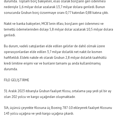
durumda. Toplam borç bakiyeleri, esas olarak borçların geri ödenmesi
nedeniyle 1,6 milyar dolar azalarak 13,7 milyar dolara geriledi. Bunun
sonucunda Grubun borç-özsermaye oranı 0,77 katından 0,88 katına çıktı.
Nakit ve banka bakiyeleri, MCB’lerin itfası, borçların geri ödenmesi ve
temettü ödemelerinden dolayı 5,8 milyar dolar azalarak 10,5 milyar dolara
geriledi.
Bu durum, vadeli satışlardan elde edilen gelirler de dahil olmak üzere
operasyonlardan elde edilen 3,7 milyar dolarlık net nakit ile kısmen
hafifletildi. Eldeki nakde ek olarak Grubun 2,8 milyar dolarlık taahhütlü
kredi limitine erişimi var ve bunların tamamı şu anda kullanılmamış
durumda.
FİLO GELİŞTİRME
31 Aralık 2023 itibarıyla Grubun faaliyet filosu, ortalama yaşı yedi yıl bir ay
olan 202 yolcu ve kargo uçağından oluşmaktadır.
SIA, üçüncü çeyrekte filosuna üç Boeing 787-10 ekleyerek faaliyet filosunu
143 yolcu uçağına ve yedi kargo uçağına çıkardı.