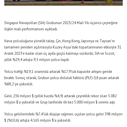
Singapur Havayolları (SIA) Grubunun 2023/24 Mali Yılı üçüncü çeyreğine
ilişkin mali performansını açıkladı.
Hava yolculuğuna yönelik talep, Çin, Hong Kong, Japonya ve Tayvan’ın
tamamen yeniden açılmasıyla Kuzey Asya’daki toparlanmanın etkisiyle 31
Aralık 2023’e kadar olan üç ayda güçlü kalmayı sürdürdü. SIA ve Scoot,
yıllık %29,4 artışla 9,5 milyon yolcu taşıdı.
Yolcu trafiği %19,1 oranında artarak %17,9’luk kapasite artışını geride
bıraktı. Sonuç olarak, Grubun yolcu doluluk faktörü (PLF) 0,8 puan artarak
%88,2’ye yükseldi.
Gelir, 236 milyon $ (yıllık bazda %4,9) artarak çeyreklik rekor olan 5.082
milyon $’a yükseldi ve Grup tarihinde ilk kez 5.000 milyon $ sınırını aştı.
Yolcu gelirlerindeki %7,4’lük düşüşe rağmen, uçulan yolcu geliri 398 milyon
$ (%10,6) artışla 4.165 milyon $’a yükseldi.