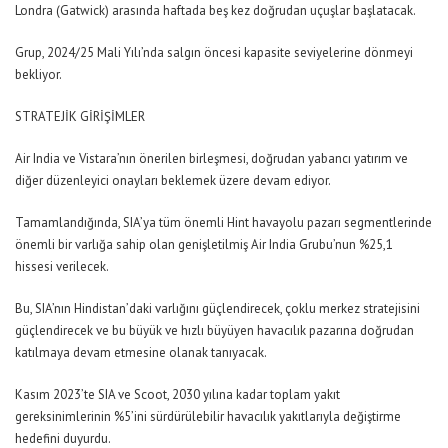
Londra (Gatwick) arasında haftada beş kez doğrudan uçuşlar başlatacak.
Grup, 2024/25 Mali Yılı’nda salgın öncesi kapasite seviyelerine dönmeyi
bekliyor.
STRATEJİK GİRİŞİMLER
Air India ve Vistara’nın önerilen birleşmesi, doğrudan yabancı yatırım ve
diğer düzenleyici onayları beklemek üzere devam ediyor.
Tamamlandığında, SIA’ya tüm önemli Hint havayolu pazarı segmentlerinde
önemli bir varlığa sahip olan genişletilmiş Air India Grubu’nun %25,1
hissesi verilecek.
Bu, SIA’nın Hindistan’daki varlığını güçlendirecek, çoklu merkez stratejisini
güçlendirecek ve bu büyük ve hızlı büyüyen havacılık pazarına doğrudan
katılmaya devam etmesine olanak tanıyacak.
Kasım 2023’te SIA ve Scoot, 2030 yılına kadar toplam yakıt
gereksinimlerinin %5’ini sürdürülebilir havacılık yakıtlarıyla değiştirme
hedefini duyurdu.