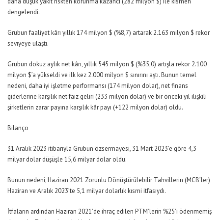
daha düşük yakıt riskten korunma kazancı (282 milyon $) ile kısmen
dengelendi.
Grubun faaliyet kârı yıllık 174 milyon $ (%8,7) artarak 2.163 milyon $ rekor
seviyeye ulaştı.
Grubun dokuz aylık net kârı, yıllık 545 milyon $ (%35,0) artışla rekor 2.100
milyon $’a yükseldi ve ilk kez 2.000 milyon $ sınırını aştı. Bunun temel
nedeni, daha iyi işletme performansı (174 milyon dolar), net finans
giderlerine karşılık net faiz geliri (233 milyon dolar) ve bir önceki yıl ilişkili
şirketlerin zarar payına karşılık kâr payı (+122 milyon dolar) oldu.
Bilanço
31 Aralık 2023 itibarıyla Grubun özsermayesi, 31 Mart 2023’e göre 4,3
milyar dolar düşüşle 15,6 milyar dolar oldu.
Bunun nedeni, Haziran 2021 Zorunlu Dönüştürülebilir Tahvillerin (MCB’ler)
Haziran ve Aralık 2023’te 5,1 milyar dolarlık kısmi itfasıydı.
İtfaların ardından Haziran 2021’de ihraç edilen PTM’lerin %25’i ödenmemiş