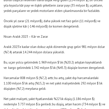
Bunun başlıca nedenleri daha düşük vergi gideri (124 milyon $), bir önceki
yıla kıyasla kâr payı ve ilişkili şirketlerin zarar payı (35 milyon $), uçakların,
yedek parçaların ve yedek motorların elden çıkarılmasında bir fazlalıktı.
Önceki yıl zarar (21 milyon$), daha yüksek net faiz geliri (11 milyon$) ve
düşük işletme kâr (-146 milyon$) ile kısmen dengelendi.
Nisan-Aralık 2023 – Kâr ve Zarar
Aralık 2023’e kadar olan dokuz aylık dönemde grup geliri 981 milyon dolar
(%7,4) artarak 14.244 milyon dolara yükseldi.
Bu, uçan yolcu gelirindeki 1.969 milyon $’lık (%20.2) artıştan kaynaklandı
ve kargo gelirindeki 1.342 milyon $’lık (%45.3) düşüşle kısmen dengelendi.
Harcamalar 808 milyon $ (%7,2) arttı; bu artış, yakıt dışı harcamalardaki
1.100 milyon $’lık artış (%15,2) ve net yakıt maliyetindeki 292 milyon $’lık
düşüşten (%7,2) meydana geldi.
Net yakıt maliyeti, yakıt fiyatlarındaki %22’lik düşüş (1.186 milyon $)
nedeniyle 3.737 milyon $’a geriledi; bu düşüş, artan hacim (734 milyon $) ve