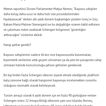
Metnin raportörü Sloven Parlamenter Matjaz Nemec,
“Başvuru sahipleri
daha kolay, daha ucuz ve daha hızlı vize prosedürlerinden
faydalanacak”
derken altı aylık dönem başkanlığını yürüten İsveç’in Göç
Bakanı Maria Malmer Stenergard ise bu değişikliğin vizenin taklit edilmesi
ve çalınması riskini azaltarak Schengen bölgesinin “güvenliğini
arttıracağını” sözlerine ekledi.
Hangi şartlar gerekli?
Başvuru sahiplerinin sadece ilk kez vize başvurusunda bulunmaları,
biyometrik verilerinin artık geçerli olmaması ya da yeni bir pasaporta sahip
olmaları halinde konsolosluğa şahsen gitmeleri gerekecek.
Bir kişi birden fazla Schengen ülkesini ziyaret etmek istediğinde, platform
kalış süresine bağlı olarak hangisinin başvuruyu incelemekten sorumlu
olduğunu otomatik olarak belirleyecek.
Turizm amaçlı olarak 6 aylık dönem için en fazla 90 günlüğüne verilen
Schengen vizesi 22 Avrupa Birliği ülkesinin yanı sıra İzlanda, Norveç,
Lihteştayn ve İsviçre’de kullanılıyor. AB üyesi oldukları halde İrlanda,