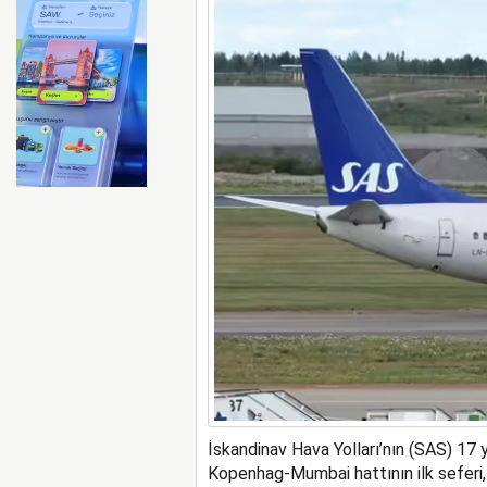
Ryanair kış sezonunda Fas’t
İskandinav Hava Yolları’nın (SAS) 17 
Kopenhag-Mumbai hattının ilk seferi,