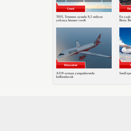
Genel
Dü
THY, Temmuz ayında 9,5 milyon
En yaşlı
yolcuya hizmet verdi
Betty B
Dünyadan
A319 orman yangınlarında
SunExpre
kullanılacak