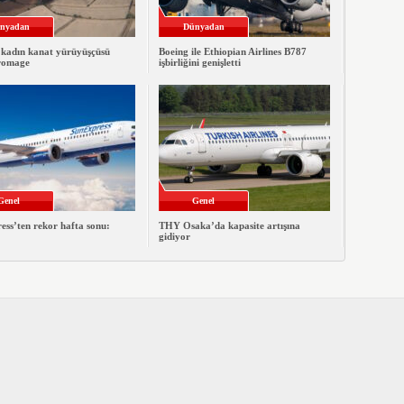
nyadan
Dünyadan
 kadın kanat yürüyüşçüsü
Boeing ile Ethiopian Airlines B787
romage
işbirliğini genişletti
Genel
Genel
ss’ten rekor hafta sonu:
THY Osaka’da kapasite artışına
gidiyor