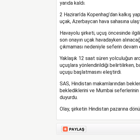
yarıda kaldı.
2 Haziran’da Kopenhag’dan kalkış ya
uçak, Azerbaycan hava sahasına ulaşt
Havayolu şirketi, uçuş öncesinde ilgi
son onayın uçak havadayken alınacağı
çıkmaması nedeniyle seferin devam et
Yaklaşık 12 saat süren yolculuğun ar
uçuşlara yönlendirildiği belirtilirken,
uçuşu başlatmasını eleştirdi.
SAS, Hindistan makamlarından beklene
beklediklerini ve Mumbai seferlerini
duyurdu.
Olay, şirketin Hindistan pazarına dö