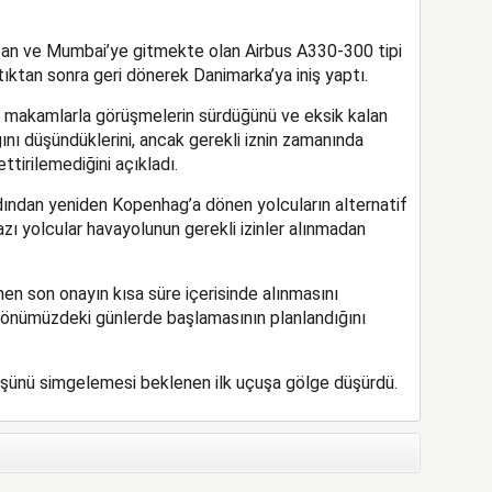
pan ve Mumbai’ye gitmekte olan Airbus A330-300 tipi
ıktan sonra geri dönerek Danimarka’ya iniş yaptı.
li makamlarla görüşmelerin sürdüğünü ve eksik kalan
nı düşündüklerini, ancak gerekli iznin zamanında
tirilemediğini açıkladı.
dından yeniden Kopenhag’a dönen yolcuların alternatif
 bazı yolcular havayolunun gerekli izinler alınmadan
n son onayın kısa süre içerisinde alınmasını
n önümüzdeki günlerde başlamasının planlandığını
nüşünü simgelemesi beklenen ilk uçuşa gölge düşürdü.