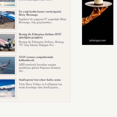
En yaşlı kadın kanat yürüyüşçüsü
Betty Bromage
İngiltere’de yaşayan 97 yaşındaki Betty
Bromage, felç geçirmesine...
Boeing ile Ethiopian Airlines B787
işbirliğini genişletti
Boeing ile Ethiopian Airlines, Boeing
787 İniş Takımı Değişim Pro...
A319 orman yangınlarında
kullanılacak
ABD merkezli havadan yangın
söndürme şirketi Neptune Aviation
Ser...
SunExpress’ten rekor hafta sonu:
Türk Hava Yolları ve Lufthansa’nın
ortak kuruluşu olan SunExpress...
THY Osaka’da kapasite artışına
gidiyor
Türk Hava Yolları, İstanbul–Osaka
Kansai hattında 2026 Eylül ayın...