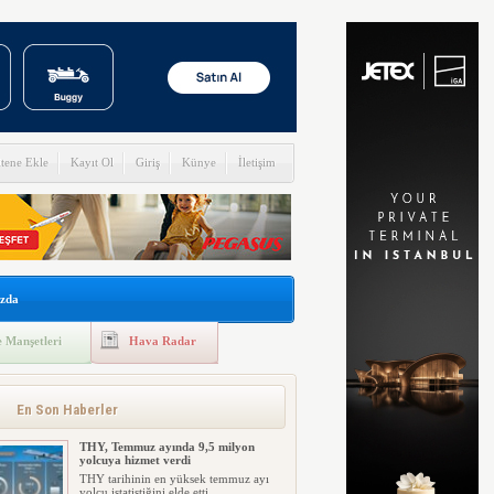
itene Ekle
Kayıt Ol
Giriş
Künye
İletişim
zda
 Manşetleri
Hava Radar
En Son Haberler
THY, Temmuz ayında 9,5 milyon
yolcuya hizmet verdi
THY tarihinin en yüksek temmuz ayı
yolcu istatistiğini elde etti....