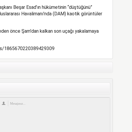
Başkanı Beşar Esad’ın hükümetinin “düştüğünü”
luslararası Havalimanı’nda (DAM) kaotik görüntüler
lmeden önce Şam’dan kalkan son uçağı yakalamaya
atus/1865670220389429309