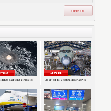
nyadan
Dünyadan
klenen çarpışma gerçekleşti
A350F’nin ilk uçuşuna hazırlanıyor