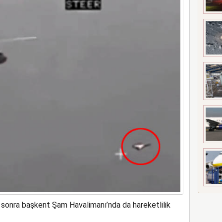
ilk kadın generali; Özlem Karapınar
 sonra başkent Şam Havalimanı’nda da hareketlilik