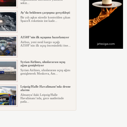
sekiz...
Ay’da beklenen çarpışma gerçekleşti
Bir yılı aşkın süredir kontrolden çıkan
SpaceX roketinin üst kade...
A350F’nin ilk uçuşuna hazırlanıyor
Airbus, yeni nesil kargo uçağı
A350F’nin ilk uçuş öncesindeki öne...
Syrian Airlines, uluslararası uçuş
ağını genişletiyor
Syrian Airlines, uluslararası uçuş ağını
genişleterek Moskova, Am...
Leipzig/Halle Havalimanı’nda drone
alarmı
Almanya’daki Leipzig/Halle
Havalimanı’nda, gece saatlerinde
patla...
İtalya, İspanyol’lara pasaport
uygulaması başlattı
İspanya’nın Kuzey Afrika’daki toprağı
Ceuta’da Fas tarafından gel...