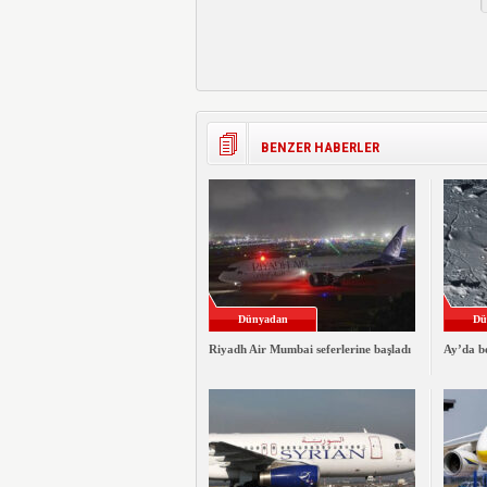
BENZER HABERLER
Dünyadan
Dü
Riyadh Air Mumbai seferlerine başladı
Ay’da be