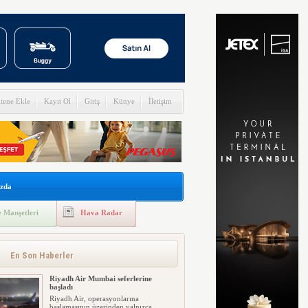
itene Ekle
Kayıt Ol
Giriş
Künye
İletişim
zda
 Manşetleri
Hava Radar
En Son Haberler
Riyadh Air Mumbai seferlerine
başladı
Riyadh Air, operasyonlarına
başlamasının üzerinden yalnızca