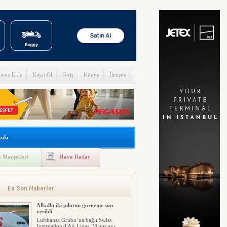
itene Ekle
Kayıt Ol
Giriş
Künye
İletişim
zda
 Manşetleri
Hava Radar
Ay’da çarpışmadan sodyum ve lityum
gazı ortaya çıktı
SpaceX’e ait bir roket parçasının Ay
yüzeyine yaklaşık 8 bin 690 ...
En Son Haberler
Alkollü iki pilotun görevine son
verildi
Lufthansa Grubu’na bağlı Swiss
International Air Lines, Mayıs ayı...