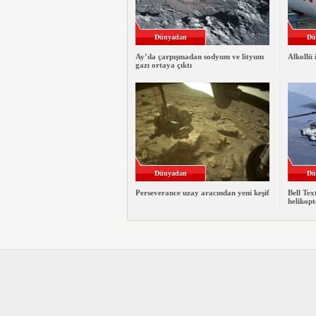
Dünyadan
Dü
Ay’da çarpışmadan sodyum ve lityum
Alkollü 
gazı ortaya çıktı
Dünyadan
Dü
Perseverance uzay aracından yeni keşif
Bell Te
helikopt