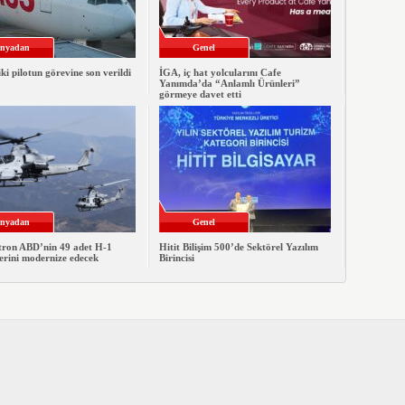
nyadan
Genel
iki pilotun görevine son verildi
İGA, iç hat yolcularını Cafe
Yanımda’da “Anlamlı Ürünleri”
görmeye davet etti
nyadan
Genel
xtron ABD’nin 49 adet H-1
Hitit Bilişim 500’de Sektörel Yazılım
erini modernize edecek
Birincisi