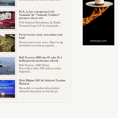
İGA, iç hat yolcularını Cafe
Yanımda’da “Anlamlı Ürünleri”
görmeye davet etti
İGA İstanbul Havalimanı İç Hatlar
Terminali kapı G4’ün karşısında...
Perseverance uzay aracından yeni
keşif
Perseverance uzay aracı, Mars’ta sığ
derinlikte korunmuş organik ...
Bell Textron ABD’nin 49 adet H-1
helikopterini modernize edecek
Bell Textron, ABD Deniz
Kuvvetleri’nden 300 milyon dolar
değerind...
Hitit Bilişim 500’de Sektörel Yazılım
Birincisi
Havacılık ve seyahat teknolojileri
alanında dünyanın en büyük şir...
İberia Havayolu 12 Ağustos’ta özel
uçuş yapacak
Iberia, 12 Ağustos 2026’da
gerçekleşecek tam Güneş tutulmasını
10...