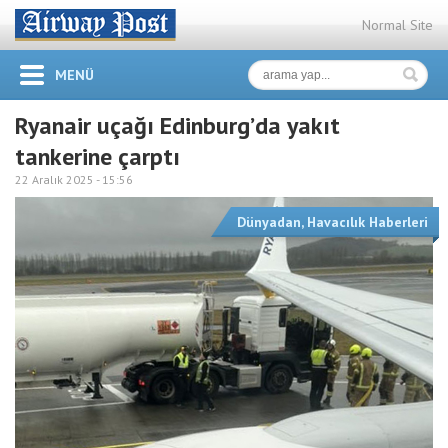
Normal Site
MENÜ
Ryanair uçağı Edinburg’da yakıt
tankerine çarptı
22 Aralık 2025 -
15:56
Dünyadan
,
Havacılık Haberleri