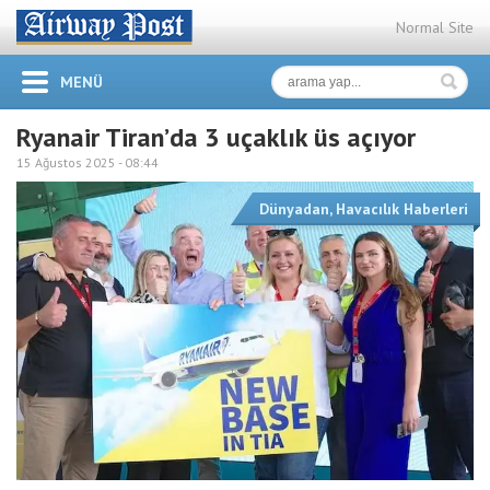
Normal Site
MENÜ
Ryanair Tiran’da 3 uçaklık üs açıyor
15 Ağustos 2025 -
08:44
Dünyadan
,
Havacılık Haberleri