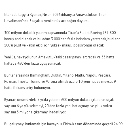
İrlandalı taşıyıcı Ryanair, Nisan 2026 itibarıyla Arnavutluk’un Tiran
Havalimanı’nda 3 uçaklık yeni bir üs açacağını duyurdu.
300 milyon dolarlık yatırım kapsamında Tiran’a 3 adet Boeing 737-800
konuşlandırılacak ve bu adım 3.000’den fazla istihdam yaratacak, bunların
100’ü pilot ve kabin ekibi için yüksek maaşlı pozisyonlar olacak.
Yeni üs, havayolunun Arnavutluk’taki pazar payını artıracak ve 33 hatta
haftada 450’den fazla uçuş sunacak.
Bunlar arasında Birmingham, Dublin, Milano, Malta, Napoli, Pescara,
Poznan, Trieste, Torino ve Verona olmak üzere 10 yeni hat ve mevcut 9
hatta frekans artışı bulunuyor.
Ryanair, önümüzdeki 5 yılda yatırımı 600 milyon dolara çıkararak uçak
sayısını 6’ya yükseltmeyi, 20’den fazla yeni hat açmayı ve yıllık yolcu
sayısını 5 milyona çıkarmayı hedefliyor.
Bu gelişmeyi kutlamak için havayolu, Ekim-Kasım döneminde geçerli 24,99