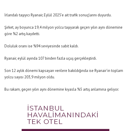
İrlandalı taşıyıcı Ryanair, Eylül 2025’e ait trafik sonuçlarını duyurdu.
Şirket, ay boyunca 19,4 milyon yolcu taşıyarak geçen yılın aynı dönemine
göre %2 artış kaydetti.
Doluluk oranı ise %94 seviyesinde sabit kaldı.
Ryanair, eylül ayında 107 binden fazla uçuş gerçekleştirdi.
Son 12 aylık dönemi kapsayan verilere bakıldığında ise Ryanair’in toplam
yolcu sayısı 203,9 milyon oldu.
Bu rakam, geçen yılın aynı dönemine kıyasla %5 artış anlamına geliyor.