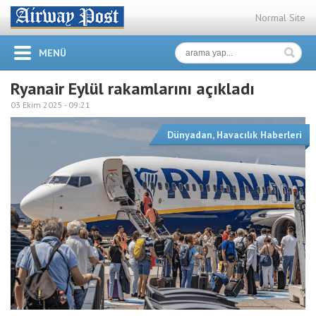
Normal Site
MENÜ
Ryanair Eylül rakamlarını açıkladı
03 Ekim 2025 -
09:21
Dünyadan
,
Havacılık Haberleri