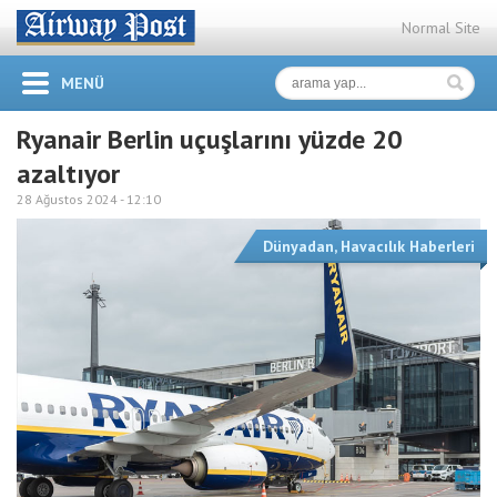
Normal Site
MENÜ
Ryanair Berlin uçuşlarını yüzde 20
azaltıyor
28 Ağustos 2024 -
12:10
Dünyadan
,
Havacılık Haberleri