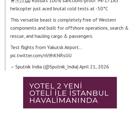
🚨🇷🇺🥶 Russia’s 100% sanctions-proof Mi-171A3
helicopter just aced brutal cold tests at -50°C
This versatile beast is completely free of Western
components and built for offshore operations, search &
rescue, and hauling cargo & passengers.
Test flights from Yakutsk Airport…
pic.twitter.com/r69hKNRsUU
— Sputnik India (@Sputnik_India)
April 21, 2026