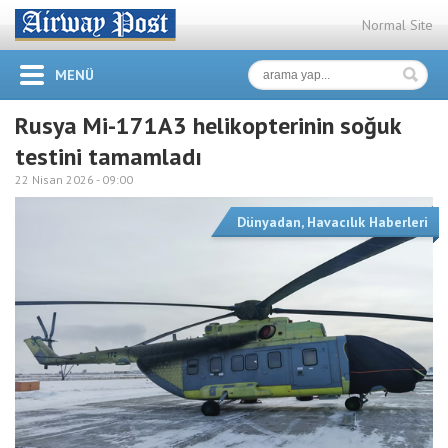
Normal Site
MENÜ
Rusya Mi-171A3 helikopterinin soğuk
testini tamamladı
22 Nisan 2026 -
09:00
Dünyadan
,
Havacılık Haberleri