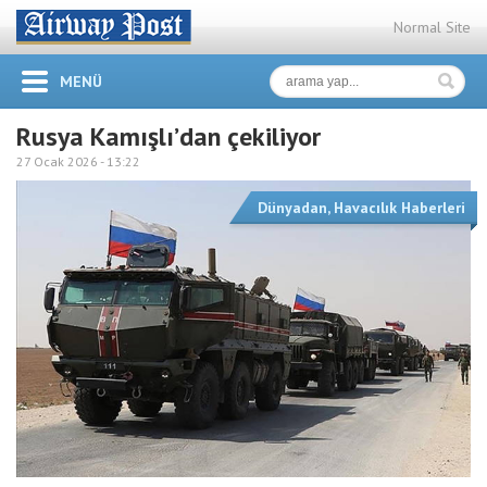
Normal Site
MENÜ
Rusya Kamışlı’dan çekiliyor
27 Ocak 2026 -
13:22
Dünyadan
,
Havacılık Haberleri